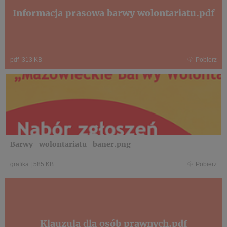
Informacja prasowa barwy wolontariatu.pdf
pdf
|
313 KB
Pobierz
Barwy_wolontariatu_baner.png
grafika
|
585 KB
Pobierz
Klauzula dla osób prawnych.pdf