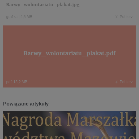
Barwy_wolontariatu_plakat.jpg
grafika
|
4,5 MB
Pobierz
Barwy_wolontariatu_plakat.pdf
pdf
|
13,2 MB
Pobierz
Powiązane artykuły