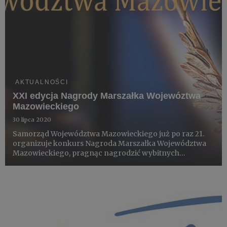
AKTUALNOŚCI
XXI edycja Nagrody Marszałka Wojewóztwa
Mazowieckiego
30 lipca 2020
Samorząd Województwa Mazowieckiego już po raz 21.
organizuje konkurs Nagroda Marszałka Województwa
Mazowieckiego, pragnąc nagrodzić wybitnych
mieszkańców naszego regionu za szczególne zasługi w
zakresie promocji województwa mazowieckiego w kraju
i na świecie w dziedzinie...