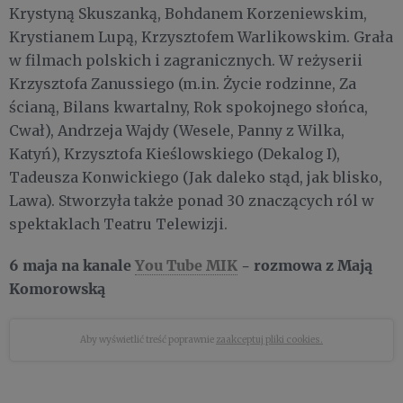
Krystyną Skuszanką, Bohdanem Korzeniewskim,
Krystianem Lupą, Krzysztofem Warlikowskim. Grała
w filmach polskich i zagranicznych. W reżyserii
Krzysztofa Zanussiego (m.in. Życie rodzinne, Za
ścianą, Bilans kwartalny, Rok spokojnego słońca,
Cwał), Andrzeja Wajdy (Wesele, Panny z Wilka,
Katyń), Krzysztofa Kieślowskiego (Dekalog I),
Tadeusza Konwickiego (Jak daleko stąd, jak blisko,
Lawa). Stworzyła także ponad 30 znaczących ról w
spektaklach Teatru Telewizji.
6 maja na kanale
You Tube MIK
- rozmowa z Mają
Komorowską
Aby wyświetlić treść poprawnie
zaakceptuj pliki cookies.