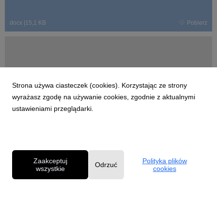
docx
|
15,1 KB
Pobierz
Elzbieta-Szymanska-PrzySLOWIE.mp3
Strona używa ciasteczek (cookies). Korzystając ze strony
wyrażasz zgodę na używanie cookies, zgodnie z aktualnymi
ustawieniami przeglądarki.
mp3
|
4 MB
Pobierz
Zaakceptuj
Polityka plików
Odrzuć
wszystkie
cookies
Powered by
Polityka prywatności
|
Klauzula RODO