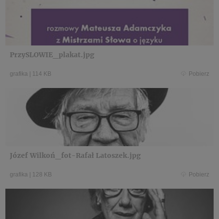
PrzySLOWIE_plakat.jpg
grafika
|
114 KB
Pobierz
Józef Wilkoń_fot-Rafał Latoszek.jpg
grafika
|
128 KB
Pobierz