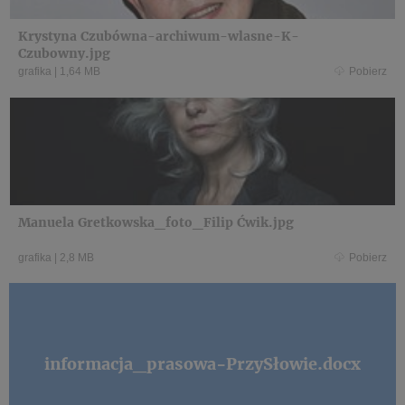
Krystyna Czubówna-archiwum-wlasne-K-
Czubowny.jpg
grafika
|
1,64 MB
Pobierz
Manuela Gretkowska_foto_Filip Ćwik.jpg
grafika
|
2,8 MB
Pobierz
informacja_prasowa-PrzySłowie.docx