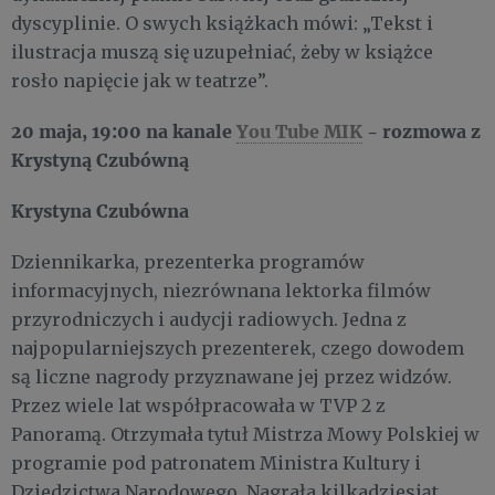
dyscyplinie. O swych książkach mówi: „Tekst i
ilustracja muszą się uzupełniać, żeby w książce
rosło napięcie jak w teatrze”.
20 maja
,
19:00 na kanale
You Tube MIK
- rozmowa z
Krystyną Czubówną
Krystyna Czubówna
Dziennikarka, prezenterka programów
informacyjnych, niezrównana lektorka filmów
przyrodniczych i audycji radiowych. Jedna z
najpopularniejszych prezenterek, czego dowodem
są liczne nagrody przyznawane jej przez widzów.
Przez wiele lat współpracowała w TVP 2 z
Panoramą. Otrzymała tytuł Mistrza Mowy Polskiej w
programie pod patronatem Ministra Kultury i
Dziedzictwa Narodowego. Nagrała kilkadziesiąt