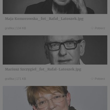
Maja Komorowska_fot_Rafał_Latoszek.jpg
grafika
|
134 KB
Pobierz
Mariusz Szczygieł_fot_Rafał-Latoszek.jpg
grafika
|
171 KB
Pobierz