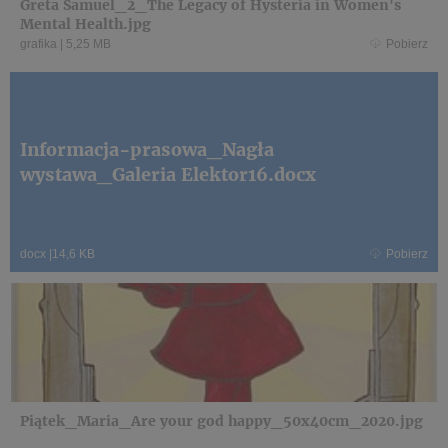
Greta Samuel_2_The Legacy of Hysteria in Women's
Mental Health.jpg
grafika
|
5,25 MB
Pobierz
Informacja-prasowa_Nagła
wystawa_Galeria Elektor16.docx
docx
|
14,6 KB
Pobierz
Piątek_Maria_Are your god happy_50x40cm_2020.jpg