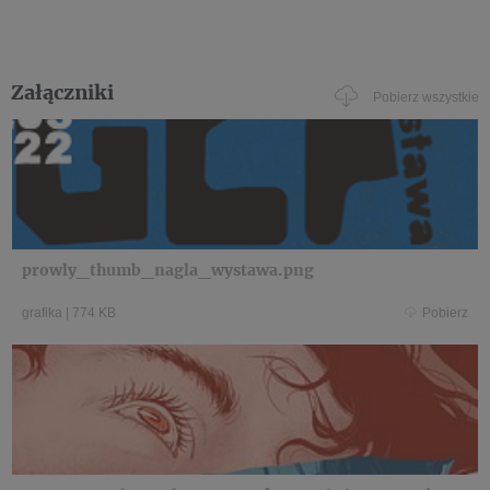
Załączniki
Pobierz wszystkie
prowly_thumb_nagla_wystawa.png
grafika
|
774 KB
Pobierz