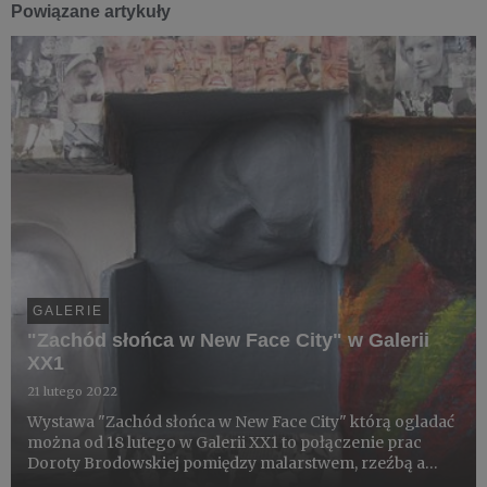
Powiązane artykuły
GALERIE
"Zachód słońca w New Face City" w Galerii
XX1
21 lutego 2022
Wystawa "Zachód słońca w New Face City" którą ogladać
można od 18 lutego w Galerii XX1 to połączenie prac
Doroty Brodowskiej pomiędzy malarstwem, rzeźbą a
kolażem. W twórczości Znosko żywe, radosne kolory