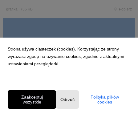
grafika
|
736 KB
Pobierz
informacja-prasowa-film-Cenrit-fonia.docx
Strona używa ciasteczek (cookies). Korzystając ze strony
wyrażasz zgodę na używanie cookies, zgodnie z aktualnymi
ustawieniami przeglądarki.
docx
|
12,9 KB
Pobierz
Zaakceptuj
Polityka plików
Odrzuć
wszystkie
cookies
Powered by
Polityka prywatności
|
Klauzula RODO