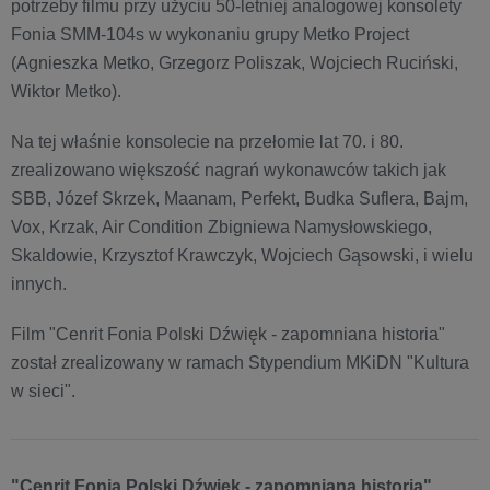
potrzeby filmu przy użyciu 50-letniej analogowej konsolety
Fonia SMM-104s w wykonaniu grupy Metko Project
(Agnieszka Metko, Grzegorz Poliszak, Wojciech Ruciński,
Wiktor Metko).
Na tej właśnie konsolecie na przełomie lat 70. i 80.
zrealizowano większość nagrań wykonawców takich jak
SBB, Józef Skrzek, Maanam, Perfekt, Budka Suflera, Bajm,
Vox, Krzak, Air Condition Zbigniewa Namysłowskiego,
Skaldowie, Krzysztof Krawczyk, Wojciech Gąsowski, i wielu
innych.
Film "Cenrit Fonia Polski Dźwięk - zapomniana historia"
został zrealizowany w ramach Stypendium MKiDN "Kultura
w sieci".
"Cenrit Fonia Polski Dźwięk - zapomniana historia"