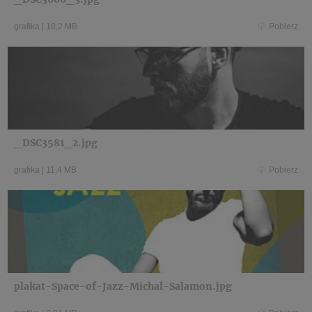
grafika
|
10,2 MB
Pobierz
_DSC3581_2.jpg
grafika
|
11,4 MB
Pobierz
plakat-Space-of-Jazz-Michal-Salamon.jpg