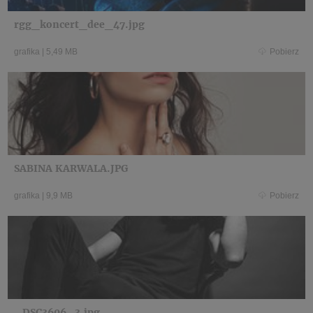
rgg_koncert_dee_47.jpg
grafika
|
5,49 MB
Pobierz
SABINA KARWALA.JPG
grafika
|
9,9 MB
Pobierz
_DSC3606_3.jpg