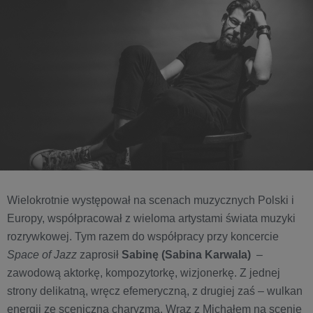
Wielokrotnie występował na scenach muzycznych Polski i
Europy, współpracował z wieloma artystami świata muzyki
rozrywkowej. Tym razem do współpracy przy koncercie
Space of Jazz
zaprosił
Sabinę (Sabina Karwala)
–
zawodową aktorkę, kompozytorkę, wizjonerkę. Z jednej
strony delikatną, wręcz efemeryczną, z drugiej zaś – wulkan
energii ze sceniczną charyzmą. Wraz z Michałem na scenie