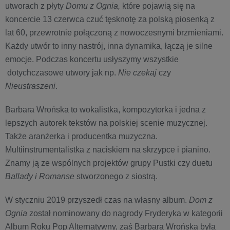
utworach z płyty
Domu z Ognia,
które pojawią się na
koncercie 13 czerwca
czuć tęsknotę za polską piosenką z
lat 60, przewrotnie połączoną z nowoczesnymi brzmieniami.
Każdy utwór to inny nastrój, inna dynamika, łączą je silne
emocje. Podczas koncertu usłyszymy wszystkie
dotychczasowe utwory jak np.
Nie czekaj
czy
Nieustraszeni
.
Barbara Wrońska to wokalistka, kompozytorka i jedna z
lepszych autorek tekstów na polskiej scenie muzycznej.
Także aranżerka i producentka muzyczna.
Multiinstrumentalistka z naciskiem na skrzypce i pianino.
Znamy ją ze wspólnych projektów grupy Pustki czy duetu
Ballady i Romanse
stworzonego z siostrą.
W styczniu 2019 przyszedł czas na własny album.
Dom z
Ognia
został nominowany do nagrody Fryderyka w kategorii
Album Roku Pop Alternatywny, zaś Barbara Wrońska była