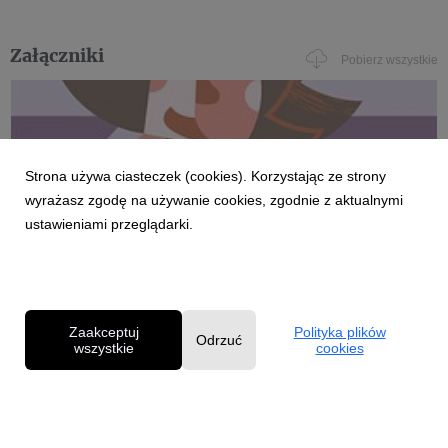
Załączniki
Pobierz wszystkie
Strona używa ciasteczek (cookies). Korzystając ze strony
wyrażasz zgodę na używanie cookies, zgodnie z aktualnymi
fb-post-poziom-jak-przygotować-wniosek-2022.jpg
ustawieniami przeglądarki.
grafika
|
504 KB
Pobierz
Zaakceptuj
Polityka plików
Odrzuć
wszystkie
cookies
Powered by
Polityka prywatności
|
Klauzula RODO