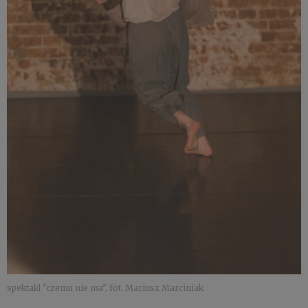
spektakl "czemu nie ma", fot. Mariusz Marciniak