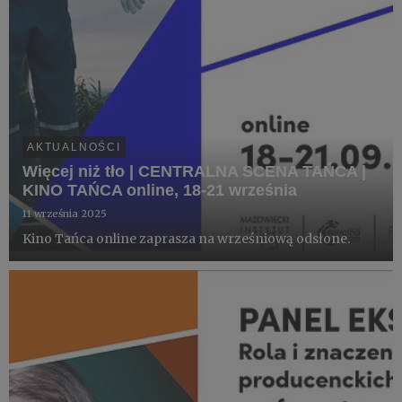
AKTUALNOŚCI
Więcej niż tło | CENTRALNA SCENA TAŃCA |
KINO TAŃCA online, 18-21 września
11 września 2025
Kino Tańca online zaprasza na wrześniową odsłone.