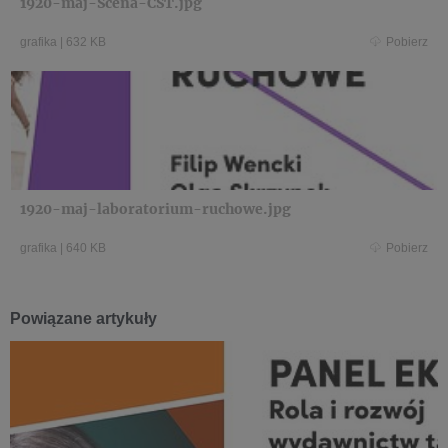
1920-maj-Scena-CST.jpg
grafika
|
632 KB
Pobierz
1920-maj-laboratorium-ruchowe.jpg
grafika
|
640 KB
Pobierz
Powiązane artykuły