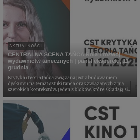
AKTUALNOŚCI
CENTRALNA SCENA TAŃCA Rola i rozwój
wydawnictw tanecznych | panel ekspercki, 11
grudnia
Krytyka i teoria tańca związana jest z budowaniem
dyskursu na temat sztuki tańca oraz związanych z nią
szerokich kontekstów. Jeden z bloków, które składają się
na niniejszy dział, skupiony jest na rozmowach z
zaproszonymi gośćmi na poszczególne tematy –
związane ze sztuk...