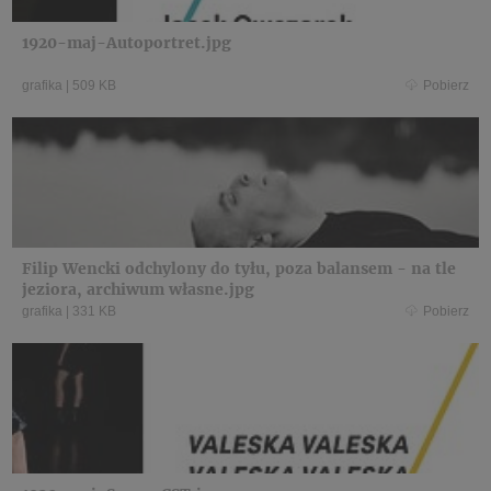
1920-maj-Autoportret.jpg
grafika
|
509 KB
Pobierz
Filip Wencki odchylony do tyłu, poza balansem - na tle
jeziora, archiwum własne.jpg
grafika
|
331 KB
Pobierz