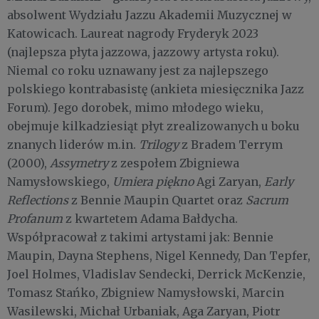
absolwent Wydziału Jazzu Akademii Muzycznej w
Katowicach. Laureat nagrody Fryderyk 2023
(najlepsza płyta jazzowa, jazzowy artysta roku).
Niemal co roku uznawany jest za najlepszego
polskiego kontrabasistę (ankieta miesięcznika Jazz
Forum). Jego dorobek, mimo młodego wieku,
obejmuje kilkadziesiąt płyt zrealizowanych u boku
znanych liderów m.in.
Trilogy
z Bradem Terrym
(2000),
Assymetry
z zespołem Zbigniewa
Namysłowskiego,
Umiera piękno
Agi Zaryan,
Early
Reflections
z Bennie Maupin Quartet oraz
Sacrum
Profanum
z kwartetem Adama Bałdycha.
Współpracował z takimi artystami jak: Bennie
Maupin, Dayna Stephens, Nigel Kennedy, Dan Tepfer,
Joel Holmes, Vladislav Sendecki, Derrick McKenzie,
Tomasz Stańko, Zbigniew Namysłowski, Marcin
Wasilewski, Michał Urbaniak, Aga Zaryan, Piotr