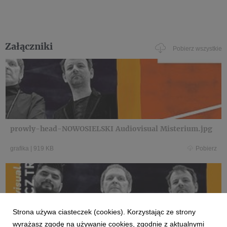
Załączniki
Pobierz wszystkie
prowly-head-NOWOSIELSKI Audiovisual Misterium.jpg
grafika
|
919 KB
Pobierz
Strona używa ciasteczek (cookies). Korzystając ze strony
wyrażasz zgodę na używanie cookies, zgodnie z aktualnymi