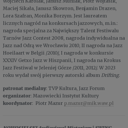
Wojciech Karolak, Janusz Muniak, Piotr Wojtasik,
Maciej Sikała, Janusz Skowron, Benjamin Drazen,
Lora Szafran, Monika Borzym. Jest laureatem
licznych nagród na konkursach jazzowych, m.in.:
nagroda specjalna za Największy Talent Festiwalu
Tarnów Jazz Contest 2008, nagroda indywidualna na
Jazz nad Odrą we Wrocławiu 2010, II nagroda na Jazz
Hoeilaart w Belgii /2010/, I nagroda w konkursie
XXXIV Getxo Jazz w Hiszpanii, I nagroda na Krokus
Jazz Festiwal w Jeleniej Górze /2011, 2012/. W 2023
roku wydał swój pierwszy autorski album
Drifting
.
patronat medialny
: TVP Kultura, Jazz Forum
organizator
: Mazowiecki Instytut Kultury
koordynator
: Piotr Mazur
p.mazur@mik.waw.pl
NOWOSIELSKI Audiovisual Misterium
| SWING