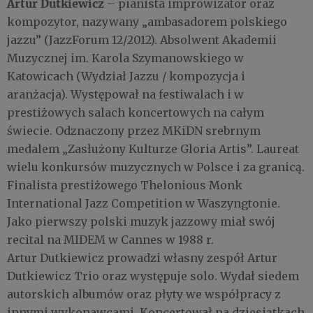
Artur Dutkiewicz
– pianista improwizator oraz
kompozytor, nazywany „ambasadorem polskiego
jazzu” (JazzForum 12/2012). Absolwent Akademii
Muzycznej im. Karola Szymanowskiego w
Katowicach (Wydział Jazzu / kompozycja i
aranżacja). Występował na festiwalach i w
prestiżowych salach koncertowych na całym
świecie. Odznaczony przez MKiDN srebrnym
medalem „Zasłużony Kulturze Gloria Artis”. Laureat
wielu konkursów muzycznych w Polsce i za granicą.
Finalista prestiżowego Thelonious Monk
International Jazz Competition w Waszyngtonie.
Jako pierwszy polski muzyk jazzowy miał swój
recital na MIDEM w Cannes w 1988 r.
Artur Dutkiewicz prowadzi własny zespół Artur
Dutkiewicz Trio oraz występuje solo. Wydał siedem
autorskich albumów oraz płyty we współpracy z
innymi wykonawcami. Koncertował na dziesiątkach