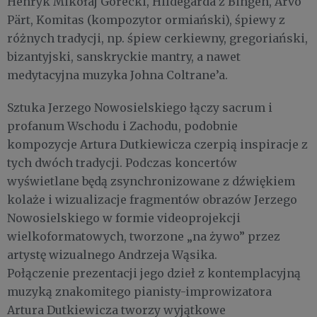
Henryk Mikołaj Górecki, Hildegarda z Bingen, Arvo
Pärt, Komitas (kompozytor ormiański), śpiewy z
różnych tradycji, np. śpiew cerkiewny, gregoriański,
bizantyjski, sanskryckie mantry, a nawet
medytacyjna muzyka Johna Coltrane’a.
Sztuka Jerzego Nowosielskiego łączy sacrum i
profanum Wschodu i Zachodu, podobnie
kompozycje Artura Dutkiewicza czerpią inspiracje z
tych dwóch tradycji. Podczas koncertów
wyświetlane będą zsynchronizowane z dźwiękiem
kolaże i wizualizacje fragmentów obrazów Jerzego
Nowosielskiego w formie videoprojekcji
wielkoformatowych, tworzone „na żywo” przez
artystę wizualnego Andrzeja Wąsika.
Połączenie prezentacji jego dzieł z kontemplacyjną
muzyką znakomitego pianisty-improwizatora
Artura Dutkiewicza tworzy wyjątkowe