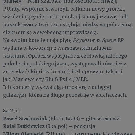
planety – rytm Skalpela, tłustość Błota i finezję
P.Unity. Wspólnie stworzyli całkiem nowy projekt,
wyróżniający się na tle polskiej sceny jazzowej. Ich
poszukiwania twórcze oscylują między współczesną
elektroniką a swobodną improwizacją.
Na swoim koncie mają płytę
Skylab
oraz
Space_
EP
wydane w koopracji z warszawskim klubem
Jassmine. Oprócz współpracy z czołówką młodego
pokolenia polskiego jazzu, występowali również z
amerykańskimi twórcami hip-hopowymi takimi
jak: Marlowe czy Blu & Exile / MED.
Ich koncerty wyzwalają atmosferę z odległej
galaktyki, która na długo pozostaje w słuchaczach.
SatVrn:
Paweł Stachowiak
(Błoto, EABS) – gitara basowa
Rafał Dutkiewicz
(Skalpel) – perkusja
Miłosz Oleniecki
(P.Unity) – instrumenty klawiszowe