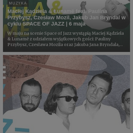
MUZYKA
Maciej Kądziela & Lunamë feat. Paulina
Przybysz, Czesław Mozil, Jakub Jan Bryndal w
cyklu SPACE OF JAZZ | 6 maja
W maju na scenie Space of Jazz wystąpią Maciej Kądziela
& Lunamë z udziałem wyjątkowych gości: Pauliny
Przybysz, Czesława Mozila oraz Jakuba Jana Bryndala,
prezentując mieszankę alternatywy, groove’u, jazzu i
hip-hopu.​