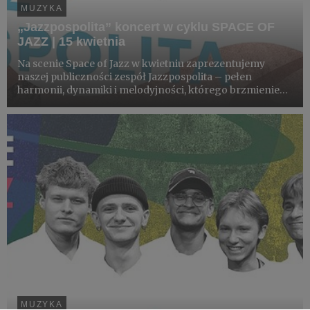
MUZYKA
„Jazzpospolita” koncert w cyklu SPACE OF
JAZZ | 15 kwietnia
Na scenie Space of Jazz w kwietniu zaprezentujemy
naszej publiczności zespół Jazzpospolita – pełen
harmonii, dynamiki i melodyjności, którego brzmienie
ewoluuje w zależności od potrzeby chwili.
MUZYKA