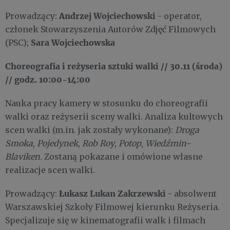
Andrzej Wojciechowski
Prowadzący:
- operator,
członek Stowarzyszenia Autorów Zdjęć Filmowych
Sara Wojciechowska
(PSC);
Choreografia i reżyseria sztuki walki
// 30.11 (środa)
// godz. 10:00-14:00
Nauka pracy kamery w stosunku do choreografii
walki oraz reżyserii sceny walki. Analiza kultowych
scen walki (m.in. jak zostały wykonane):
Droga
Smok
a
,
Pojedynek
,
Rob Roy
,
Potop
,
Wiedźmin-
Blaviken
. Zostaną pokazane i omówione własne
realizacje scen walki.
Łukasz Lukan Zakrzewski
Prowadzący:
- absolwent
Warszawskiej Szkoły Filmowej kierunku Reżyseria.
Specjalizuje się w kinematografii walk i filmach