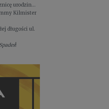
znicę urodzin…
emmy Kilmister
łej długości ul.
 Spades
!