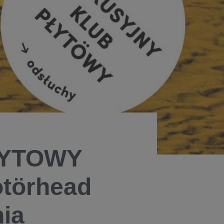
ŁYTOWY
törhead
nia