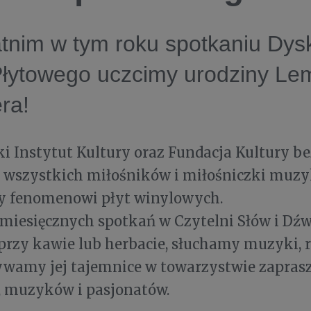
tnim w tym roku spotkaniu Dys
Płytowego uczcimy urodziny L
era!
 Instytut Kultury oraz Fundacja Kultury be
 wszystkich miłośników i miłośniczki muzy
y fenomenowi płyt winylowych.
omiesięcznych spotkań w Czytelni Słów i Dź
przy kawie lub herbacie, słuchamy muzyki,
ywamy jej tajemnice w towarzystwie zapras
, muzyków i pasjonatów.