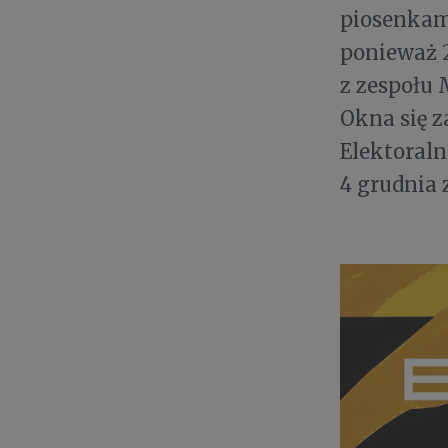
piosenkam
ponieważ 
z zespołu
Okna się za
Elektoral
4 grudnia