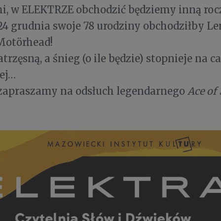
i, w ELEKTRZE obchodzić będziemy inną roc
24 grudnia swoje 78 urodziny obchodziłby L
 Motörhead!
trzęsną, a śnieg (o ile będzie) stopnieje na ca
nej…
 zapraszamy na odsłuch legendarnego
Ace of