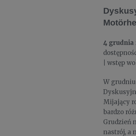
Dyskusy
Motörhe
4 grudnia 
dostępność
| wstęp wo
W grudniu
Dyskusyjn
Mijający r
bardzo róż
Grudzień n
nastrój, a