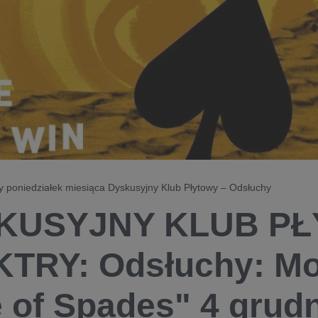
 poniedziałek miesiąca Dyskusyjny Klub Płytowy – ​Odsłuchy
KUSYJNY KLUB P
TRY: Odsłuchy: Mo
 of Spades" 4 grud