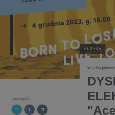
MUZYKA
W każdy pierwszy
DYS
ELEK
Udostępnij
"Ace