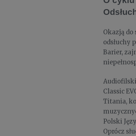
O cyklu
Odsłuc
Okazją do 
odsłuchy 
Barier, za
niepełnos
Audiofilsk
Classic E
Titania, 
muzycznych
Polski Jęz
Oprócz sł