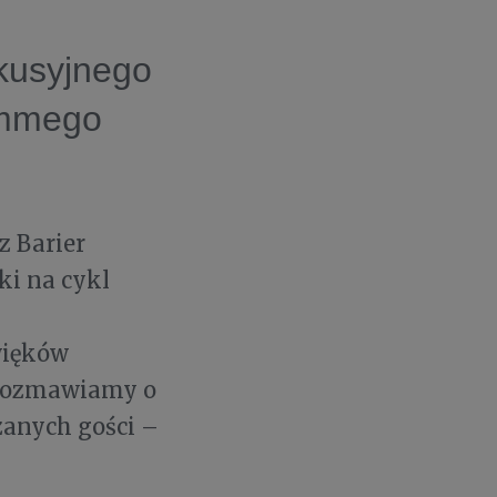
kusyjnego
emmego
z Barier
ki na cykl
więków
 rozmawiamy o
zanych gości –