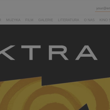
R
MUZYKA
FILM
GALERIE
LITERATURA
O NAS
KINO 