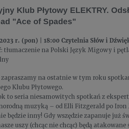
jny Klub Płytowy ELEKTRY. Ods
ad "Ace of Spades"
2023 r. (pon)
18:00 Czytelnia Słów i Dźw
|
: tłumaczenie na Polski Język Migowy i pęt
lny
 zapraszamy na ostatnie w tym roku spotka
ego Klubu Płytowego.
ok to seria niesamowitych spotkań z ekspert
norodną muzyką – od Elli Fitzgerald po Iron
ie będzie inny! Gdy wszędzie zapanuje już ś
 nasze uszy (chcąc nie chcąc) będą atakowan