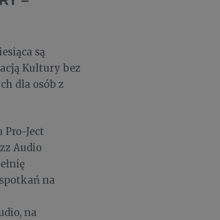
RY –
esiąca są
acją Kultury bez
ch dla osób z
 Pro-Ject
zz Audio
ełnię
 spotkań na
dio, na