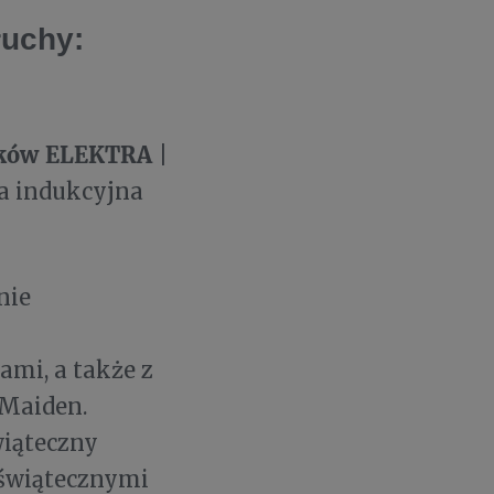
łuchy:
ięków ELEKTRA
|
la indukcyjna
nie
ami, a także z
 Maiden.
wiąteczny
e świątecznymi