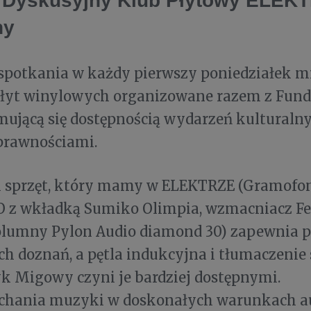
 Dyskusyjny Klub Płytowy ELEKT
hy
spotkania w każdy pierwszy poniedziałek mi
płyt winylowych organizowane razem z Fund
jmującą się dostępnością wydarzeń kulturalny
prawnościami.
i sprzęt, który mamy w ELEKTRZE (Gramofon
VO z wkładką Sumiko Olimpia, wzmacniacz Fe
kolumny Pylon Audio diamond 30) zapewnia p
 doznań, a pętla indukcyjna i tłumaczenie
yk Migowy czyni je bardziej dostępnymi.
uchania muzyki w doskonałych warunkach au