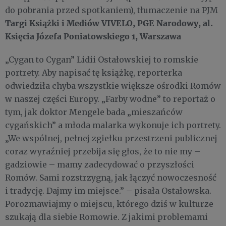
do pobrania przed spotkaniem), tłumaczenie na PJM
Targi Książki i Mediów VIVELO, PGE Narodowy, al.
Księcia Józefa Poniatowskiego 1, Warszawa
„Cygan to Cygan” Lidii Ostałowskiej to romskie
portrety. Aby napisać tę książkę, reporterka
odwiedziła chyba wszystkie większe ośrodki Romów
w naszej części Europy. „Farby wodne” to reportaż o
tym, jak doktor Mengele bada „mieszańców
cygańskich” a młoda malarka wykonuje ich portrety.
„We wspólnej, pełnej zgiełku przestrzeni publicznej
coraz wyraźniej przebija się głos, że to nie my –
gadziowie – mamy zadecydować o przyszłości
Romów. Sami rozstrzygną, jak łączyć nowoczesność
i tradycję. Dajmy im miejsce.” – pisała Ostałowska.
Porozmawiajmy o miejscu, którego dziś w kulturze
szukają dla siebie Romowie. Z jakimi problemami