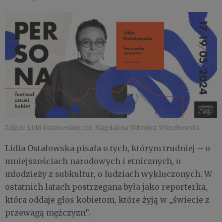
Zdjęcie Lidii Ostałowskiej: fot. Magdalena Wdowicz-Wierzbowska
Lidia Ostałowska pisała o tych, którym trudniej – o
mniejszościach narodowych i etnicznych, o
młodzieży z subkultur, o ludziach wykluczonych. W
ostatnich latach postrzegana była jako reporterka,
która oddaje głos kobietom, które żyją w „świecie z
przewagą mężczyzn”.