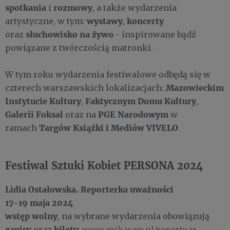
spotkania
rozmowy
i
, a także wydarzenia
wystawy
koncerty
artystyczne, w tym:
,
słuchowisko na żywo
oraz
- inspirowane bądź
powiązane z twórczością matronki.
W tym roku wydarzenia festiwalowe odbędą się w
Mazowieckim
czterech warszawskich lokalizacjach:
Instytucie Kultury
Faktycznym Domu Kultury
,
,
Galerii Foksal
PGE Narodowym
oraz na
w
Targów Książki i Mediów VIVELO
ramach
.
Festiwal Sztuki Kobiet PERSONA 2024
Lidia Ostałowska. Reporterka uważności
17-19 maja 2024
wstęp wolny
, na wybrane wydarzenia obowiązują
zapisy
bilety
oraz
:
www.mik.waw.pl/repertuar