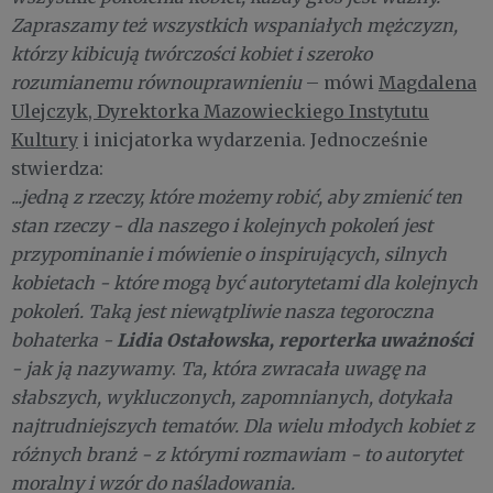
Zapraszamy też wszystkich wspaniałych mężczyzn,
którzy kibicują twórczości kobiet i szeroko
rozumianemu równouprawnieniu
– mówi
Magdalena
Ulejczyk, Dyrektorka Mazowieckiego Instytutu
Kultury
i inicjatorka wydarzenia. Jednocześnie
stwierdza:
...jedną z rzeczy, które możemy robić, aby zmienić ten
stan rzeczy - dla naszego i kolejnych pokoleń jest
przypominanie i mówienie o inspirujących, silnych
kobietach - które mogą być autorytetami dla kolejnych
pokoleń. Taką jest niewątpliwie nasza tegoroczna
L
idia Ostałowska, reporterka uważności
bohaterka -
- jak ją nazywamy
.
Ta, która zwracała uwagę na
słabszych, wykluczonych, zapomnianych, dotykała
najtrudniejszych tematów. Dla wielu młodych kobiet z
różnych branż - z którymi rozmawiam - to autorytet
moralny i wzór do naśladowania.