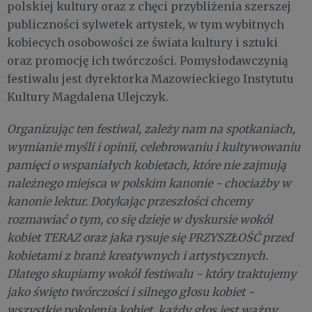
polskiej kultury oraz z chęci przybliżenia szerszej
publiczności sylwetek artystek, w tym wybitnych
kobiecych osobowości ze świata kultury i sztuki
oraz promocję ich twórczości. Pomysłodawczynią
festiwalu jest dyrektorka Mazowieckiego Instytutu
Kultury Magdalena Ulejczyk.
Organizując ten festiwal, zależy nam na spotkaniach,
wymianie myśli i opinii, celebrowaniu i kultywowaniu
pamięci o wspaniałych kobietach, które nie zajmują
należnego miejsca w polskim kanonie - chociażby w
kanonie lektur. Dotykając przeszłości chcemy
rozmawiać o tym, co się dzieje w dyskursie wokół
kobiet TERAZ oraz jaka rysuje się PRZYSZŁOŚĆ przed
kobietami z branż kreatywnych i artystycznych.
Dlatego skupiamy wokół festiwalu - który traktujemy
jako święto twórczości i silnego głosu kobiet -
wszystkie pokolenia kobiet, każdy głos jest ważny.