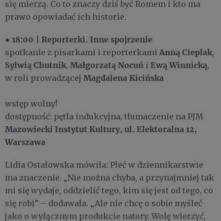
się mierzą. Co to znaczy dziś być Romem i kto ma
prawo opowiadać ich historie.
18:00
Reporterki. Inne spojrzenie
●
|
Anną Cieplak
spotkanie z pisarkami i reporterkami
,
Sylwią Chutnik
Małgorzatą Nocuń
Ewą Winnicką
,
i
,
Magdalena Kicińska
w roli prowadzącej
wstęp wolny!
dostępność: pętla indukcyjna, tłumaczenie na PJM
Mazowiecki Instytut Kultury, ul. Elektoralna 12,
Warszawa
Lidia Ostałowska mówiła: Płeć w dziennikarstwie
ma znaczenie. „Nie można chyba, a przynajmniej tak
mi się wydaje, oddzielić tego, kim się jest od tego, co
się robi” – dodawała. „Ale nie chcę o sobie myśleć
jako o wyłącznym produkcie natury. Wolę wierzyć,