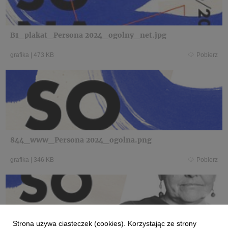
B1_plakat_Persona 2024_ogolny_net.jpg
grafika
|
473 KB
Pobierz
844_www_Persona 2024_ogolna.png
grafika
|
346 KB
Pobierz
Strona używa ciasteczek (cookies). Korzystając ze strony