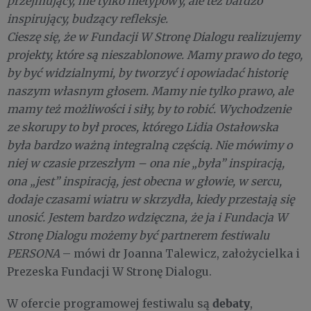
przejmujący, nie tylko nietypowy, ale też bardzo
inspirujący, budzący refleksje.
Cieszę się, że w Fundacji W Stronę Dialogu realizujemy
projekty, które są nieszablonowe. Mamy prawo do tego,
by być widzialnymi, by tworzyć i opowiadać historię
naszym własnym głosem. Mamy nie tylko prawo, ale
mamy też możliwości i siły, by to robić. Wychodzenie
ze skorupy to był proces, którego Lidia Ostałowska
była bardzo ważną integralną częścią. Nie mówimy o
niej w czasie przeszłym – ona nie „była” inspiracją,
ona „jest” inspiracją, jest obecna w głowie, w sercu,
dodaje czasami wiatru w skrzydła, kiedy przestają się
unosić. Jestem bardzo wdzięczna, że ja i Fundacja W
Stronę Dialogu możemy być partnerem festiwalu
PERSONA
– mówi dr Joanna Talewicz, założycielka i
Prezeska Fundacji W Stronę Dialogu.
debaty
W ofercie programowej festiwalu są
,