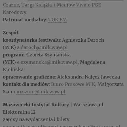
Czarne
,
Targi Książki i Mediów Vivelo PGE
Narodowy
Patronat medialny
:
TOK FM
Zespół:
koordynatorka festiwalu
: Agnieszka Daroch
(MIK)
a.daroch@mik.waw.pl
program
: Elżbieta Szymańska
(MIK)
e.szymanska@mik.waw.pl
, Magdalena
Kicińska
opracowanie graficzne
: Aleksandra Nałęcz-Jawecka
kontakt dla mediów
:
Biuro Prasowe MIK
, Małgorzata
Szum
m.szum@mik.waw.pl
Mazowiecki Instytut Kultury
| Warszawa, ul.
Elektoralna 12
zapisy na wydarzenia i bilety:
www.mik.waw.pl/repertuar
oraz
kasa@mik.waw.pl