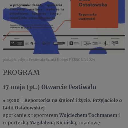
plakat 4. edycji Festiwalu Sztuki Kobiet PERSONA 2024
PROGRAM
17 maja (pt.) Otwarcie Festiwalu
19:00
Reporterka na śmierć i życie. Przyjaciele o
●
|
Lidii Ostałowskiej
W
ojciechem Tochmanem
spotkanie z reporterem
i
Magdaleną Kicińską
reporterką
, rozmowę