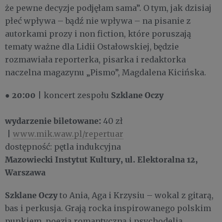
że pewne decyzje podjęłam sama”. O tym, jak dzisiaj
płeć wpływa – bądź nie wpływa – na pisanie z
autorkami prozy i non fiction, które poruszają
tematy ważne dla Lidii Ostałowskiej, będzie
rozmawiała reporterka, pisarka i redaktorka
naczelna magazynu „Pismo”, Magdalena Kicińska.
20:00
Szklane Oczy
●
| koncert zespołu
wydarzenie biletowane:
40 zł
|
www.mik.waw.pl/repertuar
dostępność: pętla indukcyjna
Mazowiecki Instytut Kultury, ul. Elektoralna 12,
Warszawa
Szklane Oczy
to Ania, Aga i Krzysiu – wokal z gitarą,
bas i perkusja. Grają rocka inspirowanego polskim
punkiem, poezją romantyczną i psychodelią.