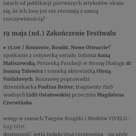
latach od publikacji pierwszych artykułów okaże
się, że ich losy już nie rezonują z naszą
rzeczywistością?
19 maja (nd.) Zakończenie Festiwalu
15:00
Romowie, Romki. Nowe Otwarcie?
●
|
Anną
spotkanie z reżyserką serialu
Infamia
Maliszewską
dr
,
Prezeską Fundacji w Stronę Dialogu
Joanną Talewicz
Oleną
i romską aktywistką
Vaidalovych
.
Rozmowę poprowadzi
Paulina Reiter
dziennikarka
;
fragmenty
Farb
Lidii Ostałowskiej
Magdalena
wodnych
przeczyta
Czerwińska
wstęp w ramach Targów Książki i Mediów VIVELO -
kup bilet
dostępność: pętla indukcyjna (przenośna - na szyję