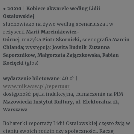
20:00
Kobiece akwarele według Lidii
●
|
Ostałowskiej
słuchowisko na żywo według scenariusza i w
Marii Marcinkiewicz-
reżyserii
Górnej
Piotr Skornicki,
Marcin
,
muzyka
scenografia
Chlanda
Jowita Budnik
Zuzanna
;
występują:
,
Saporznikow
Małgorzata Zajączkowska
Fabian
,
,
Kocięcki
(głos)
wydarzenie biletowane
: 40 zł |
www.mik.waw.pl/repertuar
dostępność: pętla indukcyjna, tłumaczenie na PJM
Mazowiecki Instytut Kultury, ul. Elektoralna 12,
Warszawa
Bohaterki reportaży Lidii Ostałowskiej często żyją w
cieniu swoich rodzin czy społeczności. Raczej