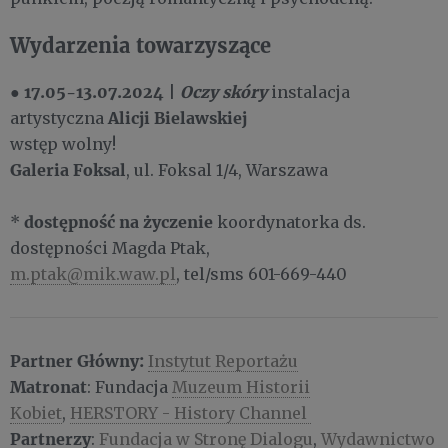
​Wydarzenia towarzyszące
17.05-13.07.2024
Oczy skóry
●
|
instalacja
Alicji Bielawskiej
artystyczna
wstęp wolny!
Galeria Foksal
, ul. Foksal 1/4, Warszawa
dostępność na życzenie
*
koordynatorka ds.
dostępności Magda Ptak,
m.ptak@mik.waw.pl
, tel/sms 601-669-440
Partner Główny:
Instytut Reportażu
Matronat
: Fundacja
Muzeum Historii
Kobiet
,
HERSTORY - History Channel
Partnerzy
:
Fundacja w Stronę Dialogu
,
Wydawnictwo