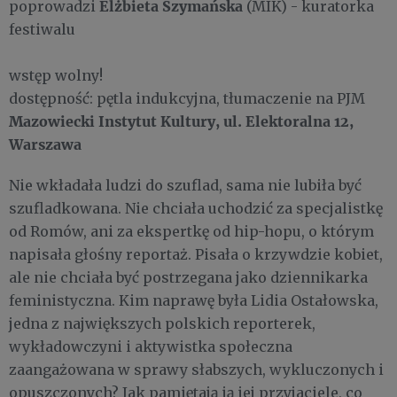
Elżbieta Szymańska
poprowadzi
(MIK) - kuratorka
festiwalu
wstęp wolny!
dostępność: pętla indukcyjna, tłumaczenie na PJM
Mazowiecki Instytut Kultury, ul. Elektoralna 12,
Warszawa
Nie wkładała ludzi do szuflad, sama nie lubiła być
szufladkowana. Nie chciała uchodzić za specjalistkę
od Romów, ani za ekspertkę od hip-hopu, o którym
napisała głośny reportaż. Pisała o krzywdzie kobiet,
ale nie chciała być postrzegana jako dziennikarka
feministyczna. Kim naprawę była Lidia Ostałowska,
jedna z największych polskich reporterek,
wykładowczyni i aktywistka społeczna
zaangażowana w sprawy słabszych, wykluczonych i
opuszczonych? Jak pamiętają ją jej przyjaciele, co