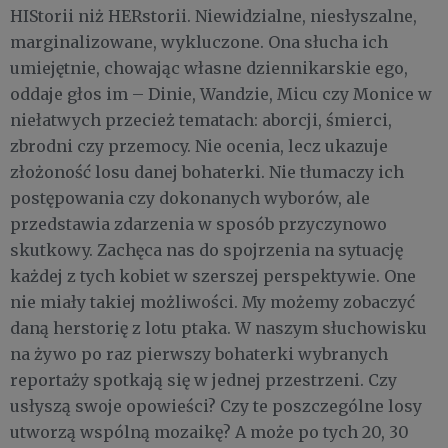
HIStorii niż HERstorii. Niewidzialne, niesłyszalne,
marginalizowane, wykluczone. Ona słucha ich
umiejętnie, chowając własne dziennikarskie ego,
oddaje głos im – Dinie, Wandzie, Micu czy Monice w
niełatwych przecież tematach: aborcji, śmierci,
zbrodni czy przemocy. Nie ocenia, lecz ukazuje
złożoność losu danej bohaterki. Nie tłumaczy ich
postępowania czy dokonanych wyborów, ale
przedstawia zdarzenia w sposób przyczynowo
skutkowy. Zachęca nas do spojrzenia na sytuację
każdej z tych kobiet w szerszej perspektywie. One
nie miały takiej możliwości. My możemy zobaczyć
daną herstorię z lotu ptaka. W naszym słuchowisku
na żywo po raz pierwszy bohaterki wybranych
reportaży spotkają się w jednej przestrzeni. Czy
usłyszą swoje opowieści? Czy te poszczególne losy
utworzą wspólną mozaikę? A może po tych 20, 30