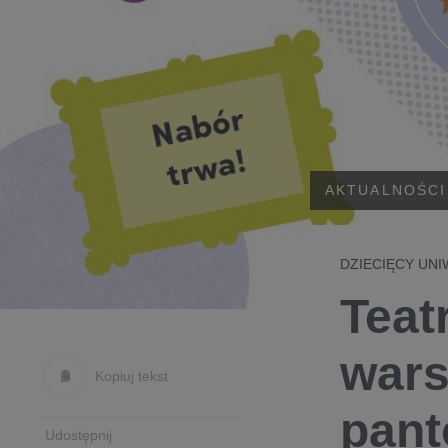
AKTUALNOŚCI
DZIECIĘCY UN
Teat
wars
Kopiuj tekst
pant
Udostępnij