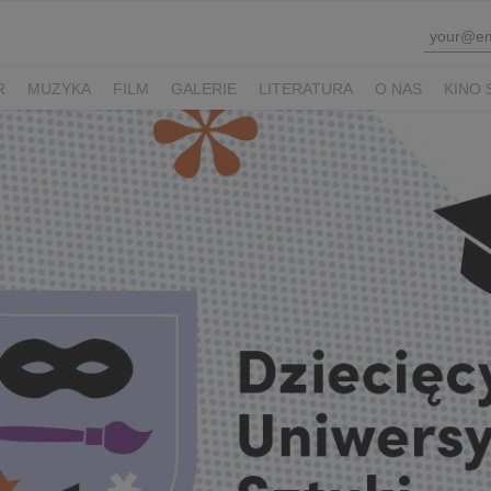
R
MUZYKA
FILM
GALERIE
LITERATURA
O NAS
KINO 