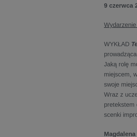
9 czerwca 2
Wydarzenie d
WYKŁAD
Te
prowadząc
Jaką rolę m
miejscem, w
swoje miejs
Wraz z ucze
pretekstem d
scenki impr
​Magdalena