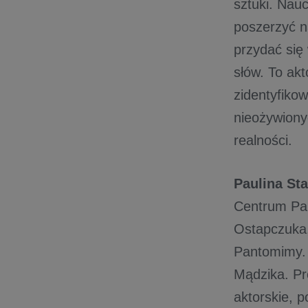
sztuki. Nau
poszerzyć n
przydać się 
słów. To ak
zidentyfiko
nieożywiony
realności.
Paulina St
Centrum Pan
Ostapczuka,
Pantomimy. 
Mądzika. Pr
aktorskie, p