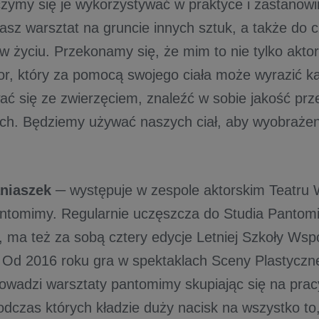
czymy się je wykorzystywać w praktyce i zastanowi
asz warsztat na gruncie innych sztuk, a także do
w życiu. Przekonamy się, że mim to nie tylko aktor
tor, który za pomocą swojego ciała może wyrazić k
wać się ze zwierzęciem, znaleźć w sobie jakość pr
ch. Będziemy używać naszych ciał, aby wyobraże
aniaszek
─ występuje w zespole aktorskim Teatru
tomimy. Regularnie uczęszcza do Studia Pantomi
 ma też za sobą cztery edycje Letniej Szkoły Wsp
Od 2016 roku gra w spektaklach Sceny Plastyczn
owadzi warsztaty pantomimy skupiając się na prac
odczas których kładzie duży nacisk na wszystko to