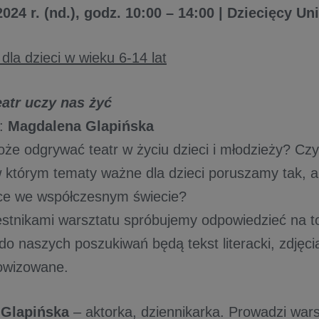
024 r. (nd.), godz. 10:00 – 14:00 | Dziecięcy Un
la dzieci w wieku 6-14 lat
atr uczy nas żyć
a:
Magdalena Glapińska
oże odgrywać teatr w życiu dzieci i młodzieży? Cz
 którym tematy ważne dla dzieci poruszamy tak, 
ce we współczesnym świecie?
stnikami warsztatu spróbujemy odpowiedzieć na to
o naszych poszukiwań będą tekst literacki, zdjęcia
owizowane.
 Glapińska
– aktorka, dziennikarka. Prowadzi wars