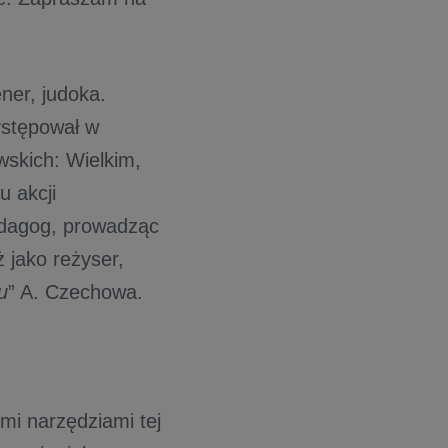
ener, judoka.
ystępował w
skich: Wielkim,
u akcji
pedagog, prowadząc
 jako reżyser,
u
” A. Czechowa.
i narzędziami tej