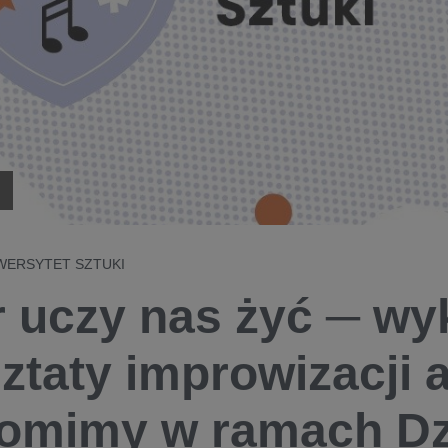
IWERSYTET SZTUKI
r uczy nas żyć ─ wy
ztaty improwizacji a
omimy w ramach Dz