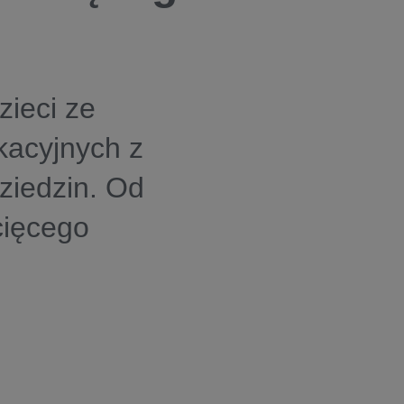
zieci ze
kacyjnych z
dziedzin. Od
cięcego