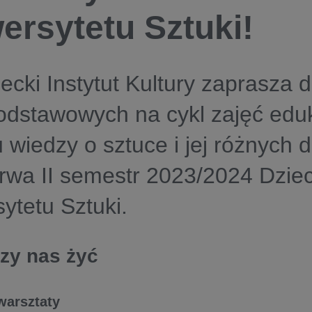
ersytetu Sztuki!
cki Instytut Kultury zaprasza d
odstawowych na cykl zajęć edu
 wiedzy o sztuce i jej różnych 
trwa II semestr 2023/2024 Dzie
ytetu Sztuki.
czy nas żyć
warsztaty