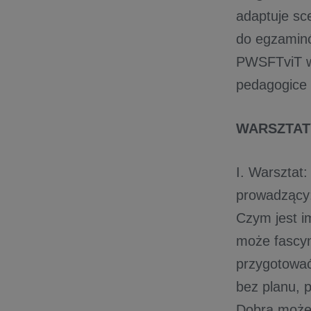
adaptuje sc
do egzaminó
PWSFTviT w 
pedagogice 
WARSZTA
I. Warsztat
prowadzący
Czym jest i
może fascynu
przygotować
bez planu, 
Dobra może 