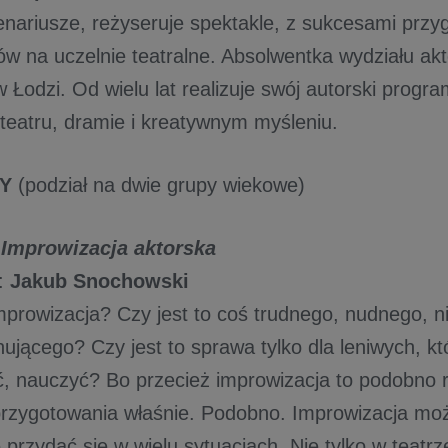
enariusze, reżyseruje spektakle, z sukcesami przy
w na uczelnie teatralne. Absolwentka wydziału akt
Łodzi. Od wielu lat realizuje swój autorski progra
teatru, dramie i kreatywnym myśleniu.
TY
(podział na dwie grupy wiekowe)
:
Improwizacja aktorska
:
Jakub Snochowsk
i
mprowizacja? Czy jest to coś trudnego, nudnego, n
jącego? Czy jest to sprawa tylko dla leniwych, kt
, nauczyć? Bo przecież improwizacja to podobno 
przygotowania właśnie. Podobno. Improwizacja może
przydać się w wielu sytuacjach. Nie tylko w teatr