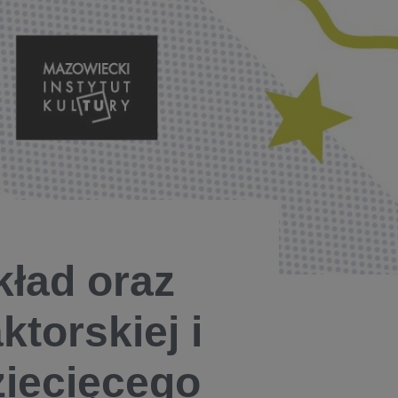
kład oraz
ktorskiej i
iecięcego