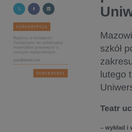
Uniw
SUBSKRYPCJA
Mazowie
Bądźmy w kontakcie!
Zachęcamy do subskrypcji
szkół p
materiałów prasowych o
naszych wydarzeniach.
zakresu
lutego 
Uniwers
Teatr u
– wykład i 