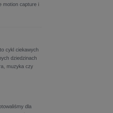
 motion capture i
 to cykl ciekawych
nych dziedzinach
tura, muzyka czy
otowaliśmy dla