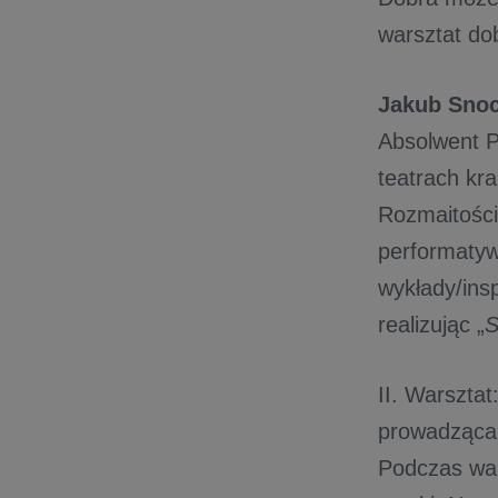
warsztat dob
Jakub Sno
Absolwent P
teatrach kr
Rozmaitości
performatyw
wykłady/insp
realizując „
S
II. Warsztat
prowadząc
Podczas wa