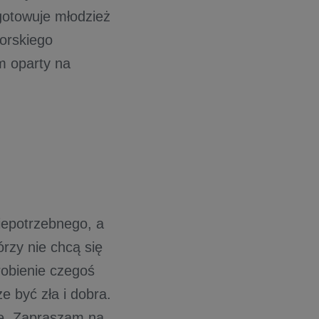
gotowuje młodzież
orskiego
m oparty na
iepotrzebnego, a
órzy nie chcą się
robienie czegoś
 być zła i dobra.
ze. Zapraszam na