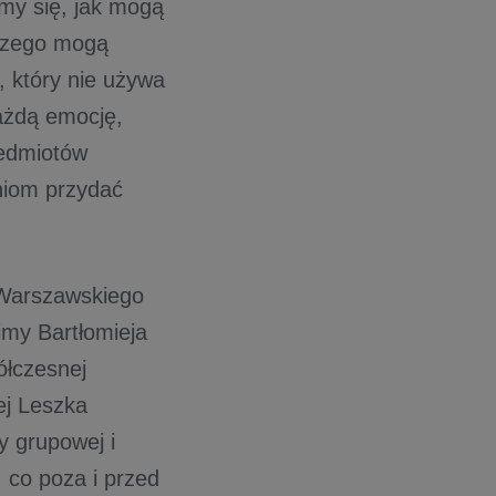
my się, jak mogą
 czego mogą
, który nie używa
ażdą emocję,
zedmiotów
niom przydać
 Warszawskiego
my Bartłomieja
ółczesnej
ej Leszka
y grupowej i
, co poza i przed