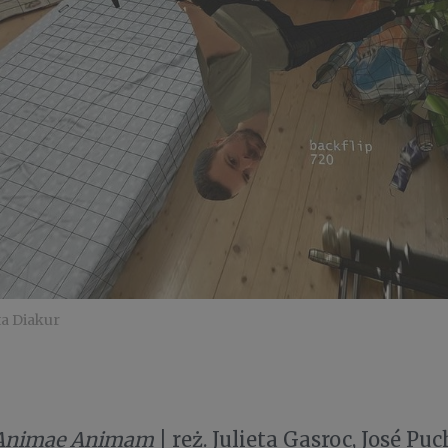
ta Diakur
Animae Animam
| reż. Julieta Gasroc, José P