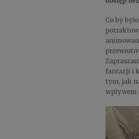
dostęp be
Co by było
potraktow
animowane
przewrotny
Zapraszam
fantazji i
tym, jak n
wpływem s