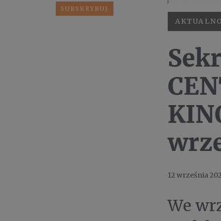
AKTUALNO
Sekr
CEN
KIN
wrz
12 września 20
We wrz