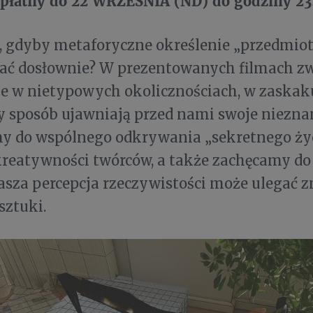
zpłatny do 22 WRZEŚNIA (ND) do godziny 23
, gdyby metaforyczne określenie „przedmiot
ać dosłownie? W prezentowanych filmach zw
 w nietypowych okolicznościach, w zaskaku
 sposób ujawniają przed nami swoje niezna
y do wspólnego odkrywania „sekretnego życ
 kreatywności twórców, a także zachęcamy do 
asza percepcja rzeczywistości może ulegać 
ztuki.