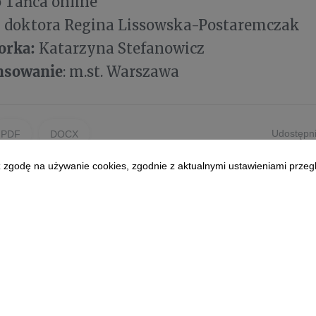
 Tańca online
:
doktora Regina Lissowska-Postaremczak
orka:
Katarzyna Stefanowicz
nsowanie
: m.st. Warszawa
Udostępni
PDF
DOCX
z zgodę na używanie cookies, zgodnie z aktualnymi ustawieniami przegl
Polityka prywatności
|
Klauzula RODO