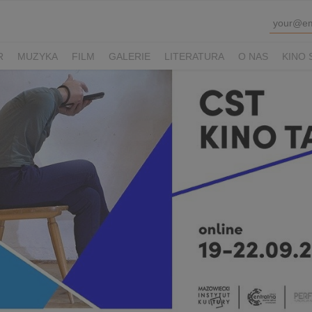
R
MUZYKA
FILM
GALERIE
LITERATURA
O NAS
KINO 