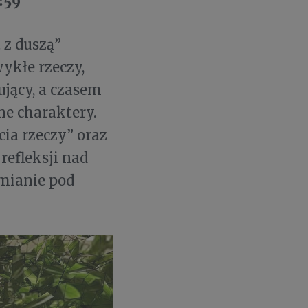
:59
 z duszą”
ykłe rzeczy,
jący, a czasem
ne charaktery.
ia rzeczy” oraz
refleksji nad
zmianie pod