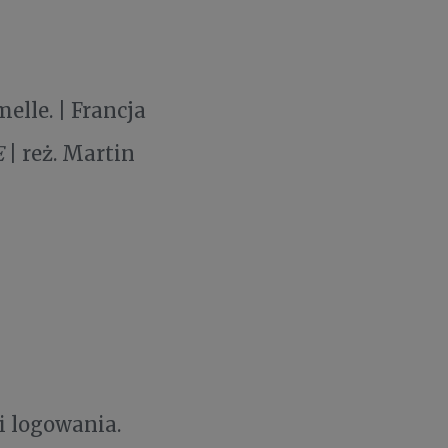
melle. | Francja
E
| reż. Martin
i logowania.