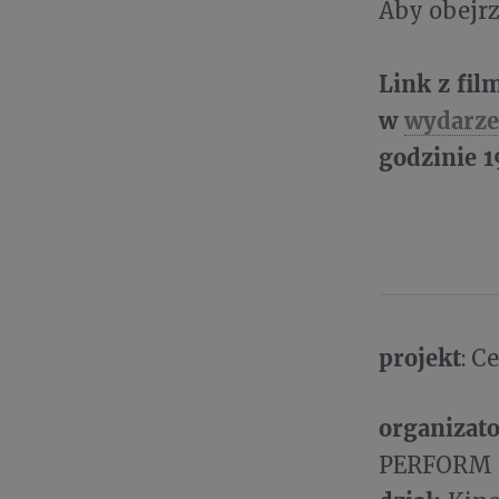
Aby obejrz
Link z fi
w
wydarze
godzinie 1
projekt
: C
organizato
PERFORM