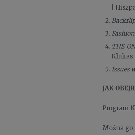
| Hiszp
Backfli
Fashion
THE_ON
Klukas
Issues 
JAK OBEJ
Program Ki
Można go o