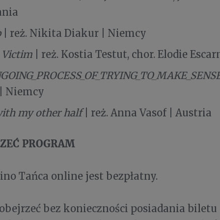
ania
p
| reż. Nikita Diakur | Niemcy
 Victim
| reż. Kostia Testut, chor. Elodie Escar
GOING_PROCESS_OF_TRYING_TO_MAKE_SENS
 | Niemcy
with my other half
| reż. Anna Vasof | Austria
RZEĆ PROGRAM
no Tańca online jest bezpłatny.
bejrzeć bez konieczności posiadania biletu 