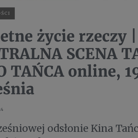
ŚCI
etne życie rzeczy |
TRALNA SCENA TA
O TAŃCA online, 1
eśnia
24
eśniowej odsłonie Kina Tańc