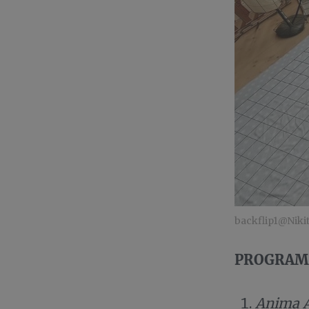
backflip1@Niki
PROGRAM
Anima 