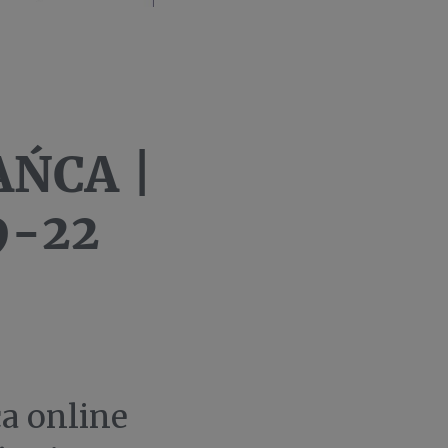
ŃCA |
9-22
a online