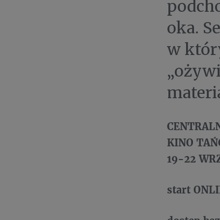
podcho
oka. S
w któr
„ożywi
materi
CENTRALN
KINO TAŃCA
19-22 WR
start ONL