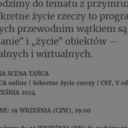
dzimy do tematu z przymr
ekretne życie rzeczy to prog
ych przewodnim wątkiem są
anie” i „życie” obiektów –
alnych i wirtualnych.
A SCENA TAŃCA
 online | Sekretne życie rzeczy | CST, V ed
ZEŚNIA 2024
INE: 19 WRZEŚNIA (CZW), 19:00