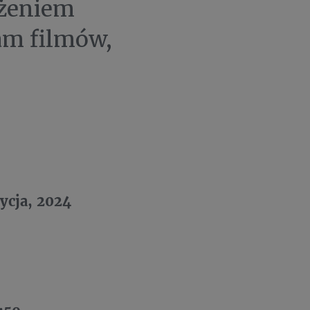
użeniem
ram filmów,
ycja, 2024