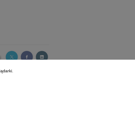
j
ądarki.