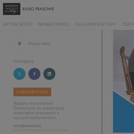
AKTUALNOŚCI
NA MAZOWSZU
DLA KADR KULTURY
TEAT
Kopiuj tekst
Udostępnij
SUBSKRYPCJA
Bądźmy w kontakcie!
Zachęcamy do subskrypcji
materiałów prasowych o
naszych wydarzeniach.