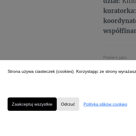
dział:
Kino
kuratorka
koordynat
współfina
Pobierz jako
Strona używa ciasteczek (cookies). Korzystając ze strony wyrażas
Zaakceptuj wszystkie
Odrzuć
Polityka plików cookies
Powered by