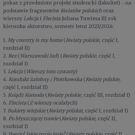
pokaz z przedmiotu projekt studencki (fakultet) ‒ na
podstawie fragmentów
Kwiatów polskich
oraz
wierszy
Lekcja
i
Flecista
Juliana Tuwima III rok
kierunku aktorstwo, semestr letni 2023/2024:
1.
My country is my home
(
Kwiaty polskie
, część I,
rozdział II)
2.
Bez
(
Warszawski lud
) (
Kwiaty polskie
, część I,
rozdział I)
3.
Lekcja
(
Wierszy tom czwarty
)
4.
Kondukt żałobny / Piotrkowska
(
Kwiaty polskie
,
część I, rozdział II)
5.
Ksiądz Komoda
(
Kwiaty polskie
, część III, rozdział I)
6.
Flecista
(
Z wierszy ocalałych
)
7.
Bukiety wiejskie
(
Kwiaty polskie
, część I, rozdział I)
8.
Po błyszczącej trawie
(
Kwiaty polskie
, część II,
rozdział I)
9.
Poezjo! Jakie twoje imię?
(
Kwiaty polskie
, część II,