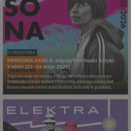
LITERATURA
PERSONA 2026! 6. edycja Festiwalu Sztuki
Kobiet (21–24 maja 2026)
Zapraszamy na szóstą edycję interdyscyplinarnego
Festiwalu Sztuki Kobiet PERSONA, którego misją jest
honorowanie twórczości kobiet i ich roli w polskiej
kulturze. Matronką tegorocznej odsłony jest Jolanta
Brach-Czaina, nazywana filozofką codzienności.