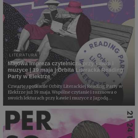
LITERATURA
Majowa impreza czytelnicza przy kawie i
muzyce | 19 maja | Orbita Literacka Reading
Party w Elektrze
Czwarte spotkanie Orbity Literackiej Reading Party w
Elektrze już 19 maja. Wspólne czytanie i rozmowa o
swoich lekturach przy kawie i muzyce z Jagodą
Gawliczek (prowadzącą podcast Orbita Literacka). Tutaj
wszyscy są mile widziani!