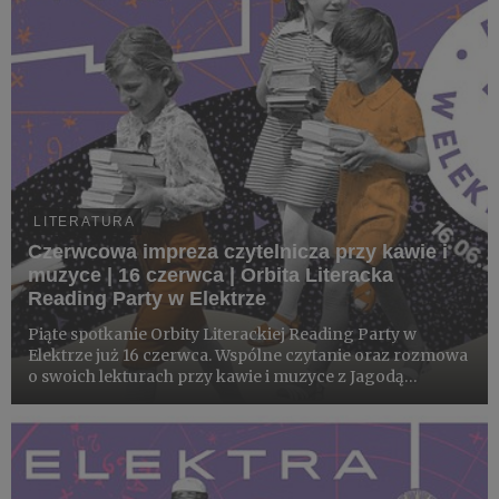
LITERATURA
Czerwcowa impreza czytelnicza przy kawie i
muzyce | 16 czerwca | Orbita Literacka
Reading Party w Elektrze
Piąte spotkanie Orbity Literackiej Reading Party w
Elektrze już 16 czerwca. Wspólne czytanie oraz rozmowa
o swoich lekturach przy kawie i muzyce z Jagodą
Gawliczek (prowadzącą podcast Orbita Literacka). Tutaj
wszyscy są mile widziani!