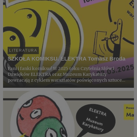
LITERATURA
SZKOŁA KOMIKSU. ELEKTRA Tomasz Broda
Fani i fanki komiksu! W 2025 roku Czytelnia Słów i
Dźwięków ELEKTRA oraz Muzeum Karykatury
powracają z cyklem warsztatów poświęconych sztuce
komiksu.