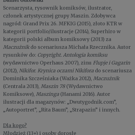
Scenarzysta, rysownik komiksów, ilustrator,
członek artystycznej grupy Maszin. Zdobywca
nagród: Grand Prix 26. MFKIG (2015), złoto KTR w
kategorii portfolio/ilustracje (2014), Superhiro w
kategorii polski album komiksowy (2013) za
Maczużnik
do scenariusza Michała Rzecznika. Autor
rysunków do:
Copyright. Antologia komiksu
(wydawnictwo Operhaus 2007), zinu
Flupje i Gagarin
(2012),
Nikifor. Krynica oczami Nikifora
do scenariusza
Dominika Szcześniaka (Ważka 2012),
Maczużnik
(Centrala 2013),
Maszin 78
(Wydawnictwo
Komiksowe),
Maszinga
(Hanami 2016). Autor
ilustracji dla magazynów: „Dwutygodnik.com”,
„Autoportret”, „Rita Baum”, „Strapazin” i innych.
Dla kogo?
Młodzież (13+) i osoby dorosłe