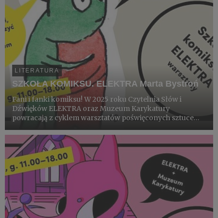
LITERATURA
SZKOŁA KOMIKSU. ELEKTRA Marta Bystroń
Fani i fanki komiksu! W 2025 roku Czytelnia Słów i
Dźwięków ELEKTRA oraz Muzeum Karykatury
powracają z cyklem warsztatów poświęconych sztuce
komiksu.