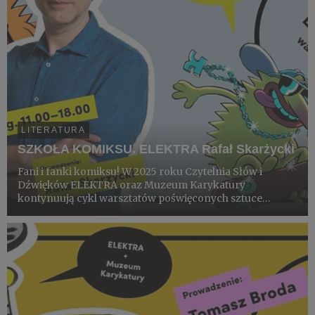
LITERATURA
SZKOŁA KOMIKSU. ELEKTRA Rafał Skarżycki
Fani i fanki komiksu! W 2025 roku Czytelnia Słów i
Dźwięków ELEKTRA oraz Muzeum Karykatury
kontynuują cykl warsztatów poświęconych sztuce
komiksu.