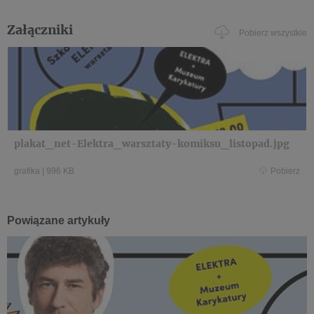
Załączniki
Pobierz wszystkie
plakat_net-Elektra_warsztaty-komiksu_listopad.jpg
grafika
|
996 KB
Pobierz
Powiązane artykuły