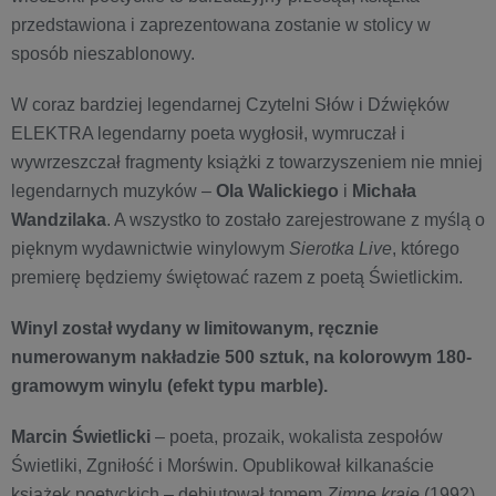
przedstawiona i zaprezentowana zostanie w stolicy w
sposób nieszablonowy.
W coraz bardziej legendarnej Czytelni Słów i Dźwięków
ELEKTRA legendarny poeta wygłosił, wymruczał i
wywrzeszczał fragmenty książki z towarzyszeniem nie mniej
legendarnych muzyków –
Ola Walickiego
i
Michała
Wandzilaka
. A wszystko to zostało zarejestrowane z myślą o
pięknym wydawnictwie winylowym
Sierotka Live
, którego
premierę będziemy świętować razem z poetą Świetlickim.
Winyl został wydany w limitowanym, ręcznie
numerowanym nakładzie 500 sztuk, na kolorowym 180-
gramowym winylu (efekt typu marble).
Marcin Świetlicki
– poeta, prozaik, wokalista zespołów
Świetliki, Zgniłość i Morświn. Opublikował kilkanaście
książek poetyckich – debiutował tomem
Zimne kraje
(1992).