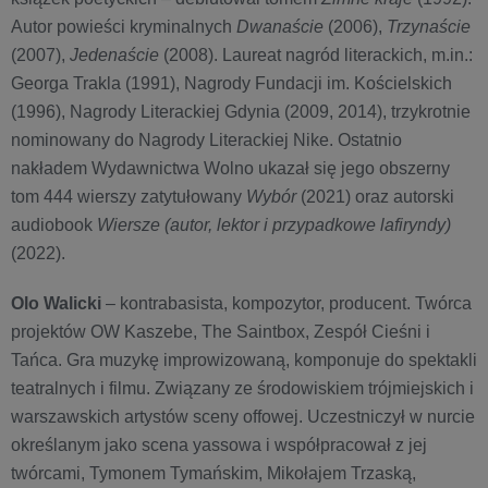
Autor powieści kryminalnych
Dwanaście
(2006),
Trzynaście
(2007),
Jedenaście
(2008). Laureat nagród literackich, m.in.:
Georga Trakla (1991), Nagrody Fundacji im. Kościelskich
(1996), Nagrody Literackiej Gdynia (2009, 2014), trzykrotnie
nominowany do Nagrody Literackiej Nike. Ostatnio
nakładem Wydawnictwa Wolno ukazał się jego obszerny
tom 444 wierszy zatytułowany
Wybór
(2021) oraz autorski
audiobook
Wiersze (autor, lektor i przypadkowe lafiryndy)
(2022).
Olo Walicki
– kontrabasista, kompozytor, producent. Twórca
projektów OW Kaszebe, The Saintbox, Zespół Cieśni i
Tańca. Gra muzykę improwizowaną, komponuje do spektakli
teatralnych i filmu. Związany ze środowiskiem trójmiejskich i
warszawskich artystów sceny offowej. Uczestniczył w nurcie
określanym jako scena yassowa i współpracował z jej
twórcami, Tymonem Tymańskim, Mikołajem Trzaską,