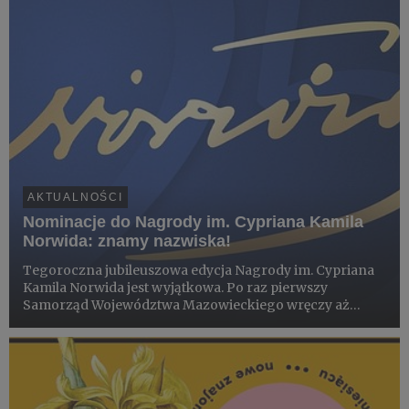
AKTUALNOŚCI
Nominacje do Nagrody im. Cypriana Kamila
Norwida: znamy nazwiska!
Tegoroczna jubileuszowa edycja Nagrody im. Cypriana
Kamila Norwida jest wyjątkowa. Po raz pierwszy
Samorząd Województwa Mazowieckiego wręczy aż
cztery statuetki za całokształt twórczości. Znamy
nazwiska laureatów i laureatki w tej kategorii oraz
nominowanych za 2025 rok....