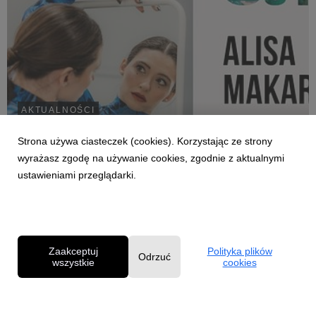
AKTUALNOŚCI
CST Autoportret choreograficzny: Alisa
Strona używa ciasteczek (cookies). Korzystając ze strony
Makarenko, 14 maja.
wyrażasz zgodę na używanie cookies, zgodnie z aktualnymi
Podczas majowego spotkania z cyklu „Autoportret
ustawieniami przeglądarki.
choreograficzny” Centralnej Sceny Tańca w
Mazowieckim Instytucie Kultury wystąpi Alisa
Makarenko.
Zaakceptuj
Polityka plików
Odrzuć
wszystkie
cookies
Powered by
Polityka prywatności
|
Klauzula RODO