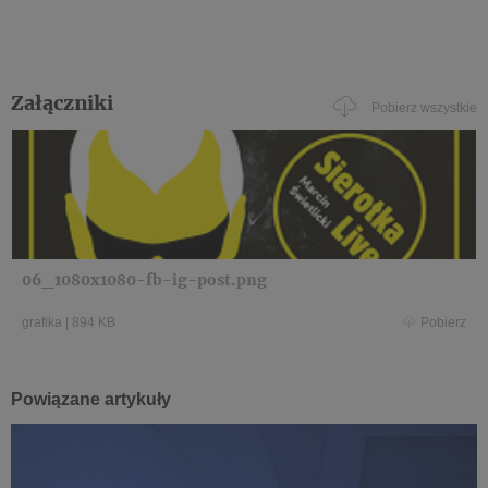
Załączniki
Pobierz wszystkie
06_1080x1080-fb-ig-post.png
grafika
|
894 KB
Pobierz
Powiązane artykuły