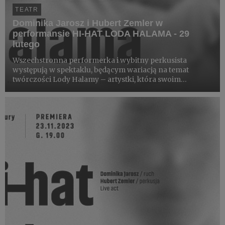
TEATR
Dominika Jarosz i Hubert Zemler w
performansie HI-HAT LODA HALAMA - 29
lutego
Wszechstronna performerka i wybitny perkusista
występują w spektaklu, będącym wariacją na temat
twórczości Lody Halamy – artystki, która swoim
talentem podbiła artystyczną Warszawę okresu
dwudziestolecia międzywojennego.