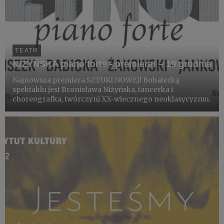
TEATR
NIŻYŃSKA piano forte - premiera! – 19 grudnia
Najnowsza premiera SZTUKI NOWEJ! Bohaterką
spektaklu jest Bronisława Niżyńska, tancerka i
choreografka, twórczyni XX-wiecznego neoklasycyzmu.