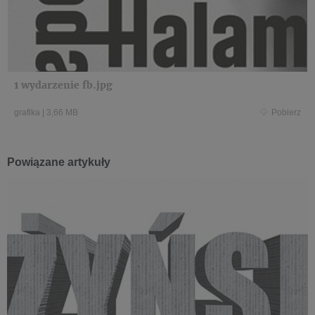
1 wydarzenie fb.jpg
grafika
|
3,66 MB
Pobierz
Powiązane artykuły