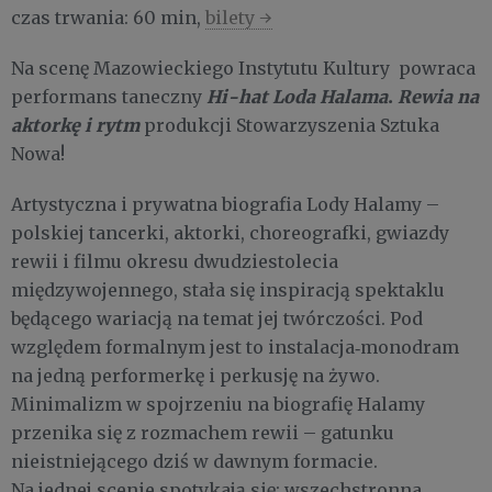
czas trwania: 60 min,
bilety →
Na scenę Mazowieckiego Instytutu Kultury powraca
Hi-hat Loda Halama
.
Rewia na
performans taneczny
aktorkę i rytm
produkcji Stowarzyszenia Sztuka
Nowa!
Artystyczna i prywatna biografia Lody Halamy –
polskiej tancerki, aktorki, choreografki, gwiazdy
rewii i filmu okresu dwudziestolecia
międzywojennego, stała się inspiracją spektaklu
będącego wariacją na temat jej twórczości. Pod
względem formalnym jest to instalacja‐monodram
na jedną performerkę i perkusję na żywo.
Minimalizm w spojrzeniu na biografię Halamy
przenika się z rozmachem rewii – gatunku
nieistniejącego dziś w dawnym formacie.
Na jednej scenie spotykają się: wszechstronna