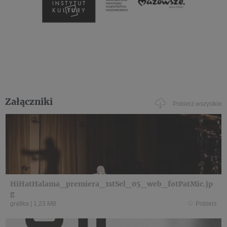
Załączniki
Pobierz wszystkie
HiHatHalama_premiera_1stSel_05_web_fotPatMic.jp
g
grafika
|
1,23 MB
Pobierz