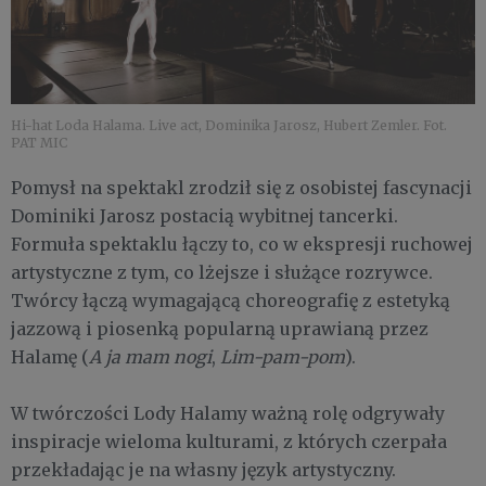
Hi-hat Loda Halama. Live act, Dominika Jarosz, Hubert Zemler. Fot.
PAT MIC
Pomysł na spektakl zrodził się z osobistej fascynacji
Dominiki Jarosz postacią wybitnej tancerki.
Formuła spektaklu łączy to, co w ekspresji ruchowej
artystyczne z tym, co lżejsze i służące rozrywce.
Twórcy łączą wymagającą choreografię z estetyką
jazzową i piosenką popularną uprawianą przez
Halamę (
A ja mam nogi
,
Lim-pam-pom
).
W twórczości Lody Halamy ważną rolę odgrywały
inspiracje wieloma kulturami, z których czerpała
przekładając je na własny język artystyczny.