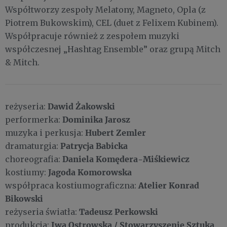
Współtworzy zespoły Melatony, Magneto, Opla (z
Piotrem Bukowskim), CEL (duet z Felixem Kubinem).
Współpracuje również z zespołem muzyki
współczesnej „Hashtag Ensemble” oraz grupą Mitch
& Mitch.
Dawid Żakowski
reżyseria:
Dominika Jarosz
performerka:
Hubert Zemler
muzyka i perkusja:
Patrycja Babicka
dramaturgia:
Daniela Komędera-Miśkiewicz
choreografia:
Jagoda Komorowska
kostiumy:
Atelier Konrad
współpraca kostiumograficzna:
Bikowski
Tadeusz Perkowski
reżyseria światła:
Iwa Ostrowska / Stowarzyszenie Sztuka
produkcja: