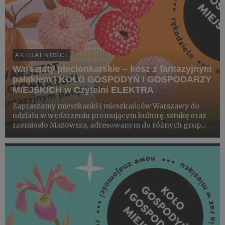
AKTUALNOŚCI
Warsztaty plecionkarskie – kosz z fantazyjnym
pałąkiem | KOŁO GOSPODYŃ I GOSPODARZY
MIEJSKICH w Czytelni ELEKTRA
Zapraszamy mieszkanki i mieszkańców Warszawy do
udziału w wydarzeniu promującym kulturę, sztukę oraz
rzemiosło Mazowsza, adresowanym do różnych grup
wiekowych. W czasie kolejnych dziesięciu spotkań
kultura tradycyjna prezentowana będzie zarówno w
autentycznej formie, jak...