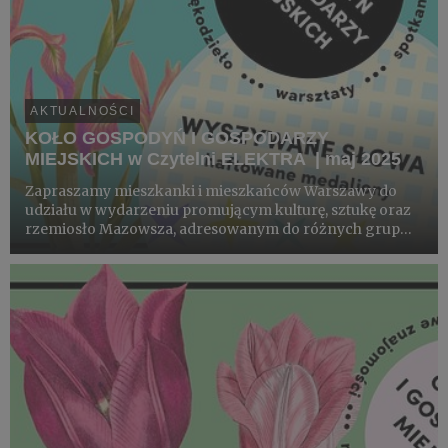
AKTUALNOŚCI
KOŁO GOSPODYŃ I GOSPODARZY
MIEJSKICH w Czytelni ELEKTRA | maj 2025
Zapraszamy mieszkanki i mieszkańców Warszawy do
udziału w wydarzeniu promującym kulturę, sztukę oraz
rzemiosło Mazowsza, adresowanym do różnych grup
wiekowych. W czasie kolejnych dziesięciu spotkań
kultura tradycyjna prezentowana będzie zarówno w
autentycznej formie, jak...