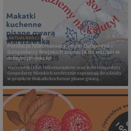
AKTUALNOŚCI
Fundacja Nitkomaniacy i Koło Gospodyń i
Gospodarzy Miejskich zaprasza do udziału w
nowym projekcie!
Warszawski Klub Nitkomaniaków oraz Koło Gospodyń i
Gospodarzy Miejskich serdecznie zapraszają do udziału
w projekcie Makatki kuchenne pisane gwarą
warszawską! Odbędą się dwa spotkania: 13 października i
4 listopada 2025 r.