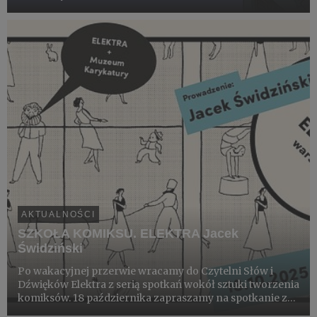
AKTUALNOŚCI
SZKOŁA KOMIKSU. ELEKTRA Jacek
Świdziński
Po wakacyjnej przerwie wracamy do Czytelni Słów i
Dźwięków Elektra z serią spotkań wokół sztuki tworzenia
komiksów. 18 października zapraszamy na spotkanie z
Jackiem Świdzińskim – dwukrotnym laureatem nagrody