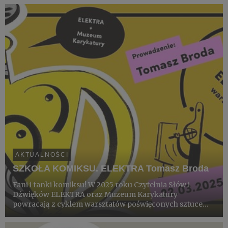
za najlepszy polski album komiksowy! Tym razem
uczestnicy dowi...
AKTUALNOŚCI
SZKOŁA KOMIKSU. ELEKTRA Tomasz Broda
Fani i fanki komiksu! W 2025 roku Czytelnia Słów i
Dźwięków ELEKTRA oraz Muzeum Karykatury
powracają z cyklem warsztatów poświęconych sztuce
komiksu.