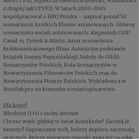
serce
(TVN),
Szpilki na Giewoncie
(Polsat),
Wiadomości
z drugiej ręki
(TVP2). W latach 2000–2005
współpracował z HBO Polska – napisał ponad 50
scenariuszy krótkich filmów animowanych. Główny
scenarzysta seriali animowanych:
Kacperiada
(2017
Canal +),
Tymek & Mistrz
. Autor scenariusza
krótkometrażowego filmu
Asiunia
(na podstawie
książek Joanny Papuzińskiej). Należy do Gildii
Scenarzystów Polskich, Koła Scenarzystów w
Stowarzyszeniu Filmowców Polskich oraz do
Stowarzyszenia Pisarzy Polskich. Wykładowca w
Storylab.pro na kierunku scenariopisarstwo.
Dla kogo?
Młodzież (13+) i osoby dorosłe
Chcesz wejść głębiej w świat komiksów? Zacznij je
tworzyć! Zapraszamy tych, którzy dopiero zaczynają,
oraz tych, którzy pierwsze rysunki mają już za sobą.