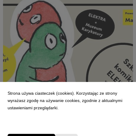
AKTUALNOŚCI
Strona używa ciasteczek (cookies). Korzystając ze strony
SZKOŁA KOMIKSU. ELEKTRA Marta Bystroń
wyrażasz zgodę na używanie cookies, zgodnie z aktualnymi
Fani i fanki komiksu! W 2025 roku Czytelnia Słów i
ustawieniami przeglądarki.
Dźwięków ELEKTRA oraz Muzeum Karykatury
powracają z cyklem warsztatów poświęconych sztuce
komiksu.