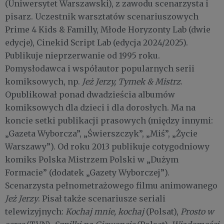
(Uniwersytet Warszawski), z zawodu scenarzysta i
pisarz. Uczestnik warsztatów scenariuszowych
Prime 4 Kids & Familly, Młode Horyzonty Lab (dwie
edycje), Cinekid Script Lab (edycja 2024/2025).
Publikuje nieprzerwanie od 1995 roku.
Pomysłodawca i współautor popularnych serii
komiksowych, np.
Jeż Jerzy, Tymek & Mistrz
.
Opublikował ponad dwadzieścia albumów
komiksowych dla dzieci i dla dorosłych. Ma na
koncie setki publikacji prasowych (między innymi:
„Gazeta Wyborcza”, „Świerszczyk”, „Miś”, „Życie
Warszawy”). Od roku 2013 publikuje cotygodniowy
komiks Polska Mistrzem Polski w „Dużym
Formacie” (dodatek „Gazety Wyborczej”).
Scenarzysta pełnometrażowego filmu animowanego
Jeż Jerzy
. Pisał także scenariusze seriali
telewizyjnych:
Kochaj mnie, kochaj
(Polsat),
Prosto w