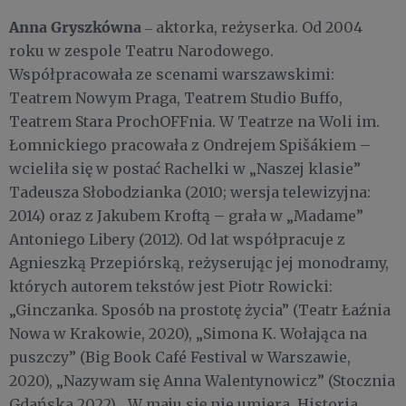
Anna Gryszkówna
‒ aktorka, reżyserka. Od 2004
roku w zespole Teatru Narodowego.
Współpracowała ze scenami warszawskimi:
Teatrem Nowym Praga, Teatrem Studio Buffo,
Teatrem Stara ProchOFFnia. W Teatrze na Woli im.
Łomnickiego pracowała z Ondrejem Spišákiem –
wcieliła się w postać Rachelki w „Naszej klasie”
Tadeusza Słobodzianka (2010; wersja telewizyjna:
2014) oraz z Jakubem Kroftą – grała w „Madame”
Antoniego Libery (2012). Od lat współpracuje z
Agnieszką Przepiórską, reżyserując jej monodramy,
których autorem tekstów jest Piotr Rowicki:
„Ginczanka. Sposób na prostotę życia” (Teatr Łaźnia
Nowa w Krakowie, 2020), „Simona K. Wołająca na
puszczy” (Big Book Café Festival w Warszawie,
2020), „Nazywam się Anna Walentynowicz” (Stocznia
Gdańska 2022), „W maju się nie umiera. Historia