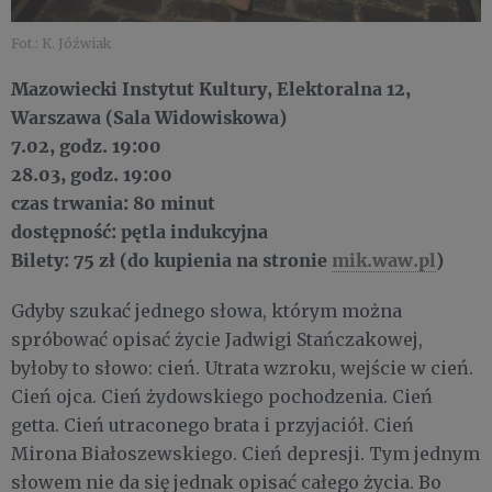
Fot.: K. Jóźwiak
Mazowiecki Instytut Kultury, Elektoralna 12,
Warszawa (Sala Widowiskowa)
7.02, godz. 19:00
28.03, godz. 19:00
czas trwania: 80 minut
dostępność: pętla indukcyjna
Bilety: 75 zł (do kupienia na stronie
mik.waw.pl
)
Gdyby szukać jednego słowa, którym można
spróbować opisać życie Jadwigi Stańczakowej,
byłoby to słowo: cień. Utrata wzroku, wejście w cień.
Cień ojca. Cień żydowskiego pochodzenia. Cień
getta. Cień utraconego brata i przyjaciół. Cień
Mirona Białoszewskiego. Cień depresji. Tym jednym
słowem nie da się jednak opisać całego życia. Bo