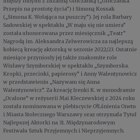
między innymi z Zuzanną Ginczanką („Ginczanka.
Przepis na prostotę życia”) i Simoną Kossak
(„Simona K. Wołająca na puszczy”). Jej rola Barbary
Sadowskiej w spektaklu „W maju się nie umiera”
została uhonorowana przez miesięcznik „Teatr”
Nagrodą im. Aleksandra Zelwerowicza za najlepszą
kobiecą kreację aktorską w sezonie 2022/23. Ostatnie
miesiące przyniosły jej także znakomite role
Wisławy Szymborskiej w spektaklu „Szymborska.
Kropki, przecinki, papierosy” i Anny Walentynowicz
w przedstawieniu „Nazywam się Anna
Walentynowicz”. Za kreację Irenki K. w monodramie
„Ocalone” w reżyserii Mai Kleczewskiej z 2024 roku
została nominowana w plebiscycie O!Lśnienia Onetu
i Miasta Stołecznego Warszawy oraz otrzymała Tytuł
Najlepszej Aktorki na 31. Międzynarodowym
Festiwalu Sztuk Przyjemnych i Nieprzyjemnych.