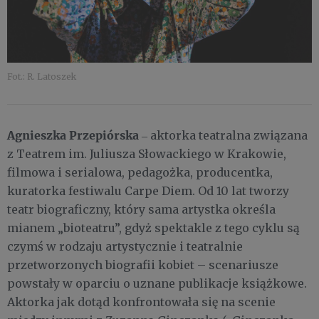
Fot.: R. Latoszek
Agnieszka Przepiórska
‒ aktorka teatralna związana
z Teatrem im. Juliusza Słowackiego w Krakowie,
filmowa i serialowa, pedagożka, producentka,
kuratorka festiwalu Carpe Diem. Od 10 lat tworzy
teatr biograficzny, który sama artystka określa
mianem „bioteatru”, gdyż spektakle z tego cyklu są
czymś w rodzaju artystycznie i teatralnie
przetworzonych biografii kobiet – scenariusze
powstały w oparciu o uznane publikacje książkowe.
Aktorka jak dotąd konfrontowała się na scenie