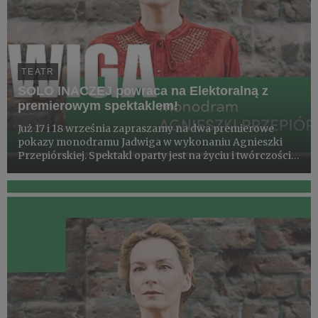
TEATR
SOLO INACZEJ powraca na Elektoralną z
premierowym spektaklem!
Już 17 i 18 września zapraszamy na dwa premierowe
pokazy monodramu Jadwiga w wykonaniu Agnieszki
Przepiórskiej. Spektakl oparty jest na życiu i twórczości
Jadwigi Stańczakowej – niewidomej poetki i prozaiczki.