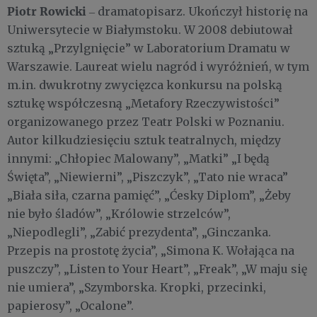
Piotr Rowicki
‒ dramatopisarz. Ukończył historię na
Uniwersytecie w Białymstoku. W 2008 debiutował
sztuką „Przylgnięcie” w Laboratorium Dramatu w
Warszawie. Laureat wielu nagród i wyróżnień, w tym
m.in. dwukrotny zwycięzca konkursu na polską
sztukę współczesną „Metafory Rzeczywistości”
organizowanego przez Teatr Polski w Poznaniu.
Autor kilkudziesięciu sztuk teatralnych, między
innymi: „Chłopiec Malowany”, „Matki” „I będą
Święta”, „Niewierni”, „Piszczyk”, „Tato nie wraca”
„Biała siła, czarna pamięć”, „Ćesky Diplom”, „Żeby
nie było śladów”, „Królowie strzelców”,
„Niepodlegli”, „Zabić prezydenta”, „Ginczanka.
Przepis na prostotę życia”, „Simona K. Wołająca na
puszczy”, „Listen to Your Heart”, „Freak”, „W maju się
nie umiera”, „Szymborska. Kropki, przecinki,
papierosy”, „Ocalone”.