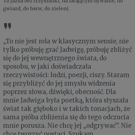
To jazda bez trzymanki, na latającym dywanie, do
gwiazd, do barw, do zieleni.
„To nie jest rola w klasycznym sensie, nie
tylko próbuję grać Jadwigę, próbuję zbliżyć
się do jej wewnętrznego świata, do
sposobu, w jaki doświadczała
rzeczywistości: ludzi, poezji, ciszy. Staram
się przybliżyć do jej zmysłu widzenia
poprzez słowa, dźwięki, obecność. Dla
mnie Jadwiga była poetką, która słyszała
świat tak głęboko i w takich tonacjach, że
sama próba zbliżenia się do tego odczucia
mnie porusza. Nie chcę jej „odgrywać”. Nie
chcę tworzyć postaci. Szukam