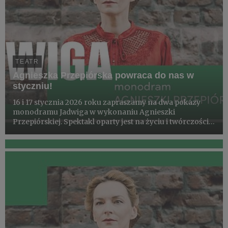
TEATR
Agnieszka Przepiórska powraca do nas w
styczniu!
16 i 17 stycznia 2026 roku zapraszamy na dwa pokazy
monodramu Jadwiga w wykonaniu Agnieszki
Przepiórskiej. Spektakl oparty jest na życiu i twórczości
Jadwigi Stańczakowej – niewidomej poetki i prozaiczki.