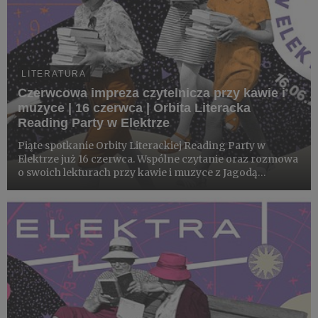
LITERATURA
Czerwcowa impreza czytelnicza przy kawie i
muzyce | 16 czerwca | Orbita Literacka
Reading Party w Elektrze
Piąte spotkanie Orbity Literackiej Reading Party w
Elektrze już 16 czerwca. Wspólne czytanie oraz rozmowa
o swoich lekturach przy kawie i muzyce z Jagodą
Gawliczek (prowadzącą podcast Orbita Literacka). Tutaj
wszyscy są mile widziani!