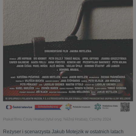
Plakat filmu Czuły Hrabal (tytuł oryg. Něžný Hrabal), Czechy 2024
Reżyser i scenarzysta Jakub Motejzik w ostatnich latach