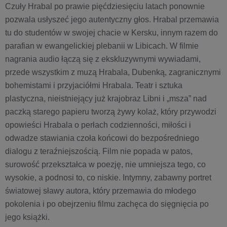
Czuły Hrabal po prawie pięćdziesięciu latach ponownie
pozwala usłyszeć jego autentyczny głos. Hrabal przemawia
tu do studentów w swojej chacie w Kersku, innym razem do
parafian w ewangelickiej plebanii w Libicach. W filmie
nagrania audio łączą się z ekskluzywnymi wywiadami,
przede wszystkim z muzą Hrabala, Dubenką, zagranicznymi
bohemistami i przyjaciółmi Hrabala. Teatr i sztuka
plastyczna, nieistniejący już krajobraz Libni i „msza” nad
paczką starego papieru tworzą żywy kolaż, który przywodzi
opowieści Hrabala o perłach codzienności, miłości i
odwadze stawiania czoła końcowi do bezpośredniego
dialogu z teraźniejszością. Film nie popada w patos,
surowość przekształca w poezję, nie umniejsza tego, co
wysokie, a podnosi to, co niskie. Intymny, zabawny portret
światowej sławy autora, który przemawia do młodego
pokolenia i po obejrzeniu filmu zachęca do sięgnięcia po
jego książki.