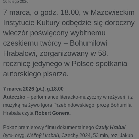
16 lutego 2026
7 marca, o godz. 18.00, w Mazowieckim
Instytucie Kultury odbędzie się doroczny
wieczór poświęcony wybitnemu
czeskiemu twórcy – Bohumilowi
Hrabalowi, zorganizowany w 58.
rocznicę jedynego w Polsce spotkania
autorskiego pisarza.
7 marca 2026 (pt.), g.18.00
Auteczko
– performance literacko-muzyczny w reżyserii i z
muzyką na żywo Igora Przebindowskiego, prozę Bohumila
Hrabala czyta
Robert Gonera
.
Pokaz premierowy filmu dokumentalnego
Czuły Hrabal
(tytuł oryg.
Něžný Hrabal
), Czechy 2024, 53 min, reż. Jakub