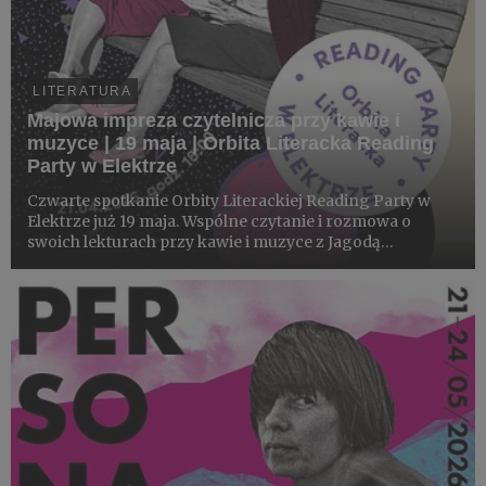
LITERATURA
Majowa impreza czytelnicza przy kawie i
muzyce | 19 maja | Orbita Literacka Reading
Party w Elektrze
Czwarte spotkanie Orbity Literackiej Reading Party w
Elektrze już 19 maja. Wspólne czytanie i rozmowa o
swoich lekturach przy kawie i muzyce z Jagodą
Gawliczek (prowadzącą podcast Orbita Literacka). Tutaj
wszyscy są mile widziani!