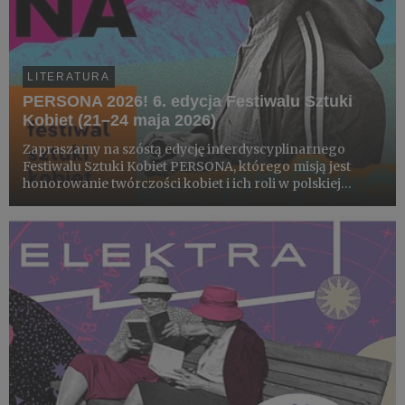
LITERATURA
PERSONA 2026! 6. edycja Festiwalu Sztuki
Kobiet (21–24 maja 2026)
Zapraszamy na szóstą edycję interdyscyplinarnego
Festiwalu Sztuki Kobiet PERSONA, którego misją jest
honorowanie twórczości kobiet i ich roli w polskiej
kulturze. Matronką tegorocznej odsłony jest Jolanta
Brach-Czaina, nazywana filozofką codzienności.