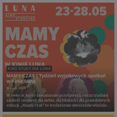
odbędą się 31 maja 2026 roku. Tego dnia kino zamieni się
w przestrzeń pełną...
KINO STUDYJNE LUNA
MAMY CZAS | Tydzień wyjątkowych spotkań
w Kinie Luna
14 maja 2026
W świecie, który nieustannie przyśpiesza, coraz trudniej
znaleźć moment dla siebie, dla bliskich i dla prawdziwych
emocji. „Mamy czas” to wydarzenie stworzone właśnie
po to - aby zatrzymać się na chwilę i spotkać przy kinie,
które porusza, inspiruje i otwiera na rozmowę....