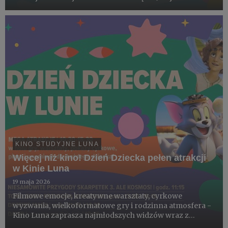
familijnych, które dostarczą młodym widzom wielu
emocji, wzruszeń i dobrej zabawy. Starannie dobrany
repertu...
KINO STUDYJNE LUNA
Więcej niż kino! Dzień Dziecka pełen atrakcji
w Kinie Luna
19 maja 2026
Filmowe emocje, kreatywne warsztaty, cyrkowe
wyzwania, wielkoformatowe gry i rodzinna atmosfera -
Kino Luna zaprasza najmłodszych widzów wraz z
opiekunami na wyjątkowe obchody Dnia Dziecka, które