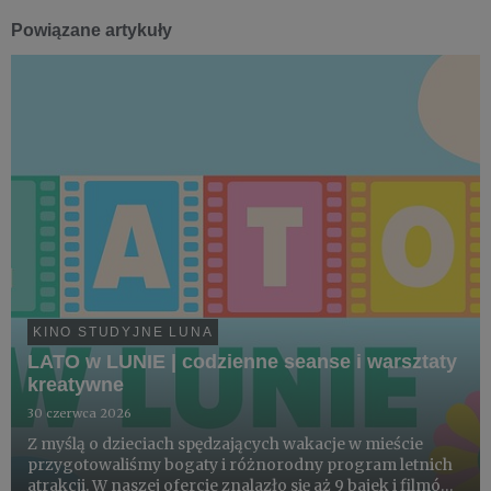
Powiązane artykuły
KINO STUDYJNE LUNA
LATO w LUNIE | codzienne seanse i warsztaty
kreatywne
30 czerwca 2026
Z myślą o dzieciach spędzających wakacje w mieście
przygotowaliśmy bogaty i różnorodny program letnich
atrakcji. W naszej ofercie znalazło się aż 9 bajek i filmów