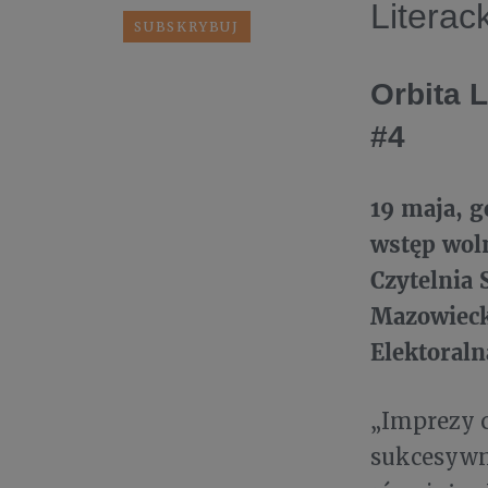
Literac
Orbita 
#4
19 maja, g
wstęp wol
Czytelnia 
Mazowieck
Elektoral
„Imprezy c
sukcesywni