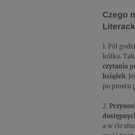
Czego m
Literac
1. Pół god
kółko. Ta
czytania 
książek
. J
po prostu 
Przynosi
2.
dostępnych
a w tle sł