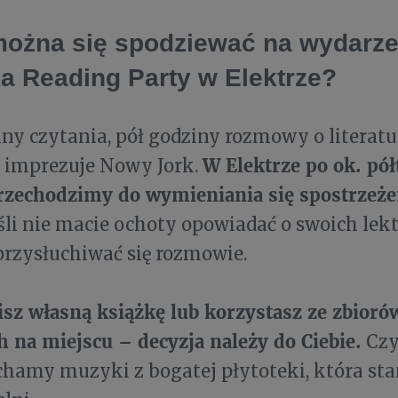
ożna się spodziewać na wydarze
ka Reading Party w Elektrze?
ziny czytania, pół godziny rozmowy o literatu
W Elektrze po ok. pół
k imprezuje Nowy Jork.
przechodzimy do wymieniania się spostrzeż
eśli nie macie ochoty opowiadać o swoich lek
przysłuchiwać się rozmowie.
sz własną książkę lub korzystasz ze zbiorów
 na miejscu – decyzja należy do Ciebi
e.
Czy
uchamy muzyki z bogatej płytoteki, która st