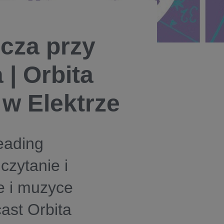
cza przy
 | Orbita
 w Elektrze
eading
czytanie i
e i muzyce
ast Orbita