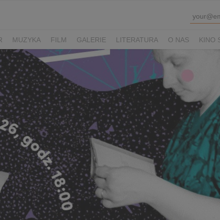
R
MUZYKA
FILM
GALERIE
LITERATURA
O NAS
KINO 