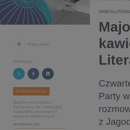
ORBITA LITERACK
Majo
kawi
Kopiuj tekst
Lite
Udostępnij
Czwarte
SUBSKRYPCJA
Party w
Bądźmy w kontakcie!
rozmowa
Zachęcamy do subskrypcji
materiałów prasowych o
naszych wydarzeniach.
z Jago