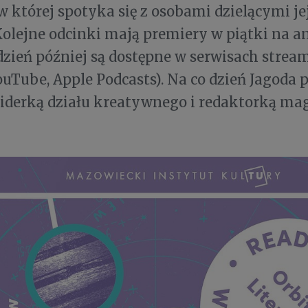
 w której spotyka się z osobami dzielącymi je
Kolejne odcinki mają premiery w piątki na a
 dzień później są dostępne w serwisach str
YouTube, Apple Podcasts). Na co dzień Jagoda 
 liderką działu kreatywnego i redaktorką m