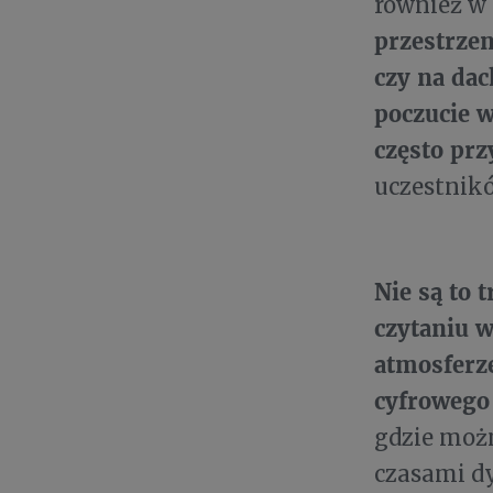
również w
przestrze
czy na dac
poczucie w
często pr
uczestnikó
Nie są to 
czytaniu w
atmosferze
cyfrowego 
gdzie możn
czasami dy