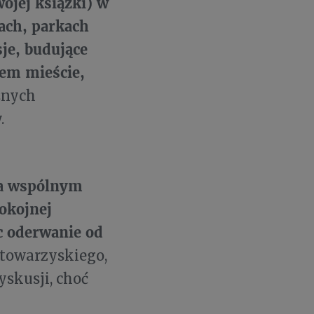
wojej książki) w
ach, parkach
je, budujące
iem mieście,
żnych
.
 na wspólnym
pokojnej
ąc oderwanie od
 towarzyskiego,
yskusji, choć