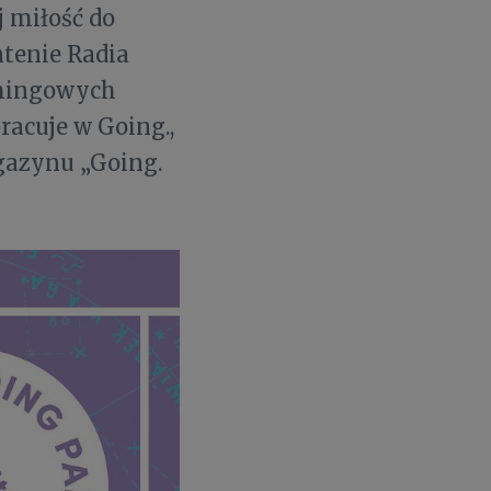
j miłość do
ntenie Radia
eamingowych
pracuje w Going.,
agazynu „Going.