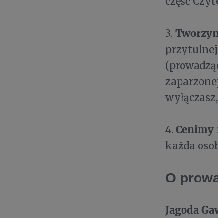
część Czy
Tworzym
3.
przytulnej
(prowadząc
zaparzonej
wyłączasz,
Cenimy 
4.
każda osob
O prowa
Jagoda Ga