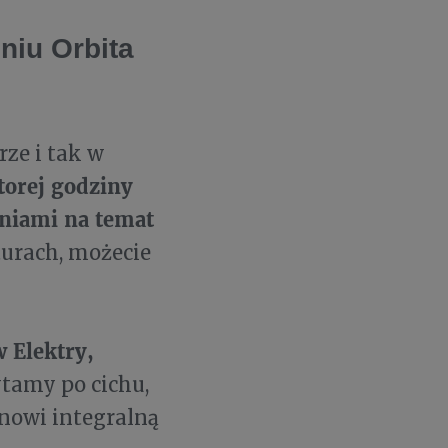
niu Orbita
rze i tak w
torej godziny
eniami na temat
turach, możecie
 Elektry,
tamy po cichu,
anowi integralną