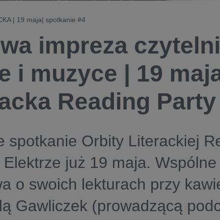
A | 19 maja| spotkanie #4
wa impreza czytelni
e i muzyce | 19 maja
racka Reading Party
 spotkanie Orbity Literackiej R
 Elektrze już 19 maja. Wspólne 
 o swoich lekturach przy kawi
dą Gawliczek (prowadzącą podc