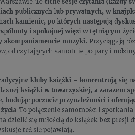
ciche sesje czytania (każdy s
 Warszawie. To
niach publicznych lub prywatnych, w knajpk
hach kamienic, po których następują dyskus
spólnoty i spokojnej więzi w tętniącym życ
zy akompaniamencie muzyki.
Przyciągają ró
w, od czytających samotnie po pary i rodziny
tradycyjne kluby książki – koncentrują się
łasnej książki w towarzyskiej, a zarazem s
, budując poczucie przynależności i oferuj
życia
. To połączenie samotności i spotkania
a dzielić się miłością do książek bez presji d
skusje też się pojawiają.