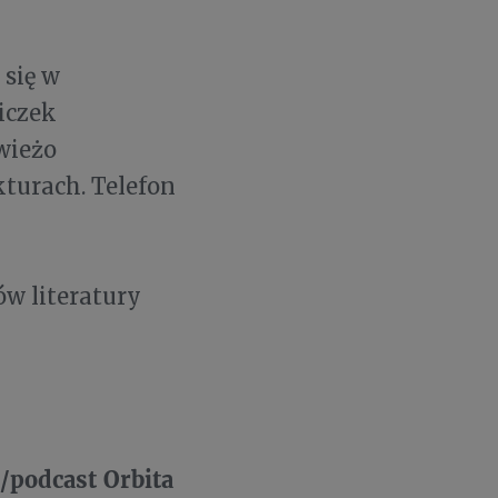
 się w
iczek
wieżo
kturach. Telefon
ów literatury
/podcast Orbita