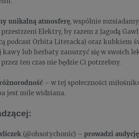
telni.
y unikalną atmosferę
, wspólnie rozsiadamy
 przestrzeni Elektry, by razem z Jagodą Gawl
ą podcast Orbita Literacka) oraz kubkiem ś
 kawy lub herbaty zanurzyć się w swoich le
 przez ten czas nie będzie Ci potrzebny.
różnorodność
– w tej społeczności miłośnik
a jest mile widziana.
dzącej:
wliczek
p
rowadzi audycję
(@ohsotychonic) –