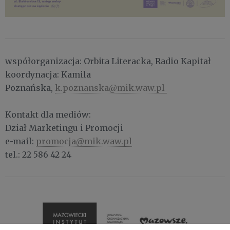
współorganizacja: Orbita Literacka, Radio Kapitał
koordynacja: Kamila
Poznańska,
k.poznanska@mik.waw.pl
Kontakt dla mediów:
Dział Marketingu i Promocji
e-mail:
promocja@mik.waw.pl
tel.: 22 586 42 24