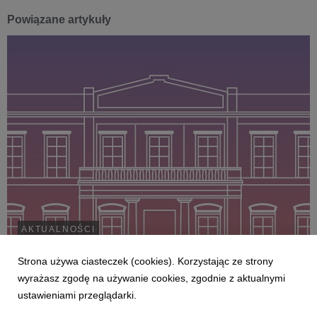
Powiązane artykuły
AKTUALNOŚCI
MIK znów na Elektoralnej 12
Strona używa ciasteczek (cookies). Korzystając ze strony
31 stycznia 2019
wyrażasz zgodę na używanie cookies, zgodnie z aktualnymi
Po blisko półtorarocznych pracach budowlanych,
ustawieniami przeglądarki.
Mazowiecki Instytut Kultury wrócił do swojej siedziby
przy ul. Elektoralnej 12. Na modernizację i rozbudowę