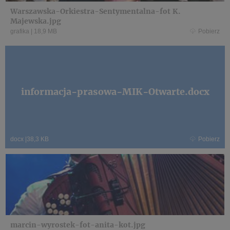
Warszawska-Orkiestra-Sentymentalna-fot K.
Majewska.jpg
grafika
|
18,9 MB
Pobierz
informacja-prasowa-MIK-Otwarte.docx
docx
|
38,3 KB
Pobierz
marcin-wyrostek-fot-anita-kot.jpg