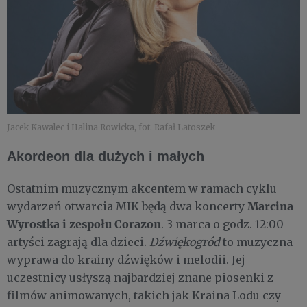
Jacek Kawalec i Halina Rowicka, fot. Rafał Latoszek
Akordeon dla dużych i małych
Ostatnim muzycznym akcentem w ramach cyklu
Marcina
wydarzeń otwarcia MIK będą dwa koncerty
Wyrostka i zespołu Corazon
. 3 marca o godz. 12:00
artyści zagrają dla dzieci.
Dźwiękogród
to muzyczna
wyprawa do krainy dźwięków i melodii. Jej
uczestnicy usłyszą najbardziej znane piosenki z
filmów animowanych, takich jak Kraina Lodu czy