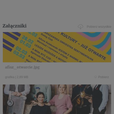
Załączniki
Pobierz wszystkie
afisz_otwarcie.jpg
grafika
|
2,89 MB
Pobierz