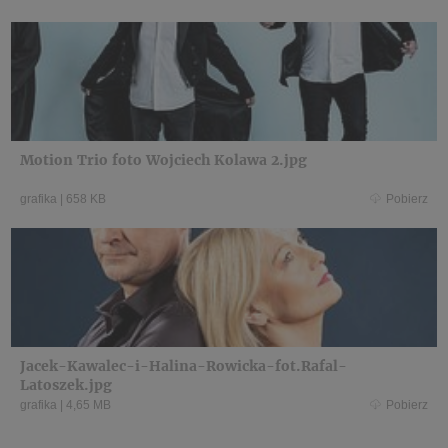
Motion Trio foto Wojciech Kolawa 2.jpg
grafika
|
658 KB
Pobierz
Jacek-Kawalec-i-Halina-Rowicka-fot.Rafal-
Latoszek.jpg
grafika
|
4,65 MB
Pobierz