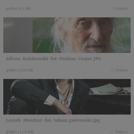
grafika
|
6,1 MB
Pobierz
Alfons-Kulakowski-fot-Paulina-Czajor.JPG
grafika
|
6,05 MB
Pobierz
Leszek-Mozdzer-fot. lukasz gawronski.jpg
grafika
|
1,76 MB
Pobierz