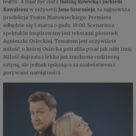
Haliną Rowicką i Jackiem
teatru.
A miał być cud
z
Kawalcem
Jana Szurmieja
w reżyserii
, to najnowsza
produkcja Teatru Mazowieckiego. Premiera
odbędzie się 1 marca o godz. 19:00. Scenariusz
spektaklu inspirowany jest tekstami piosenek
Agnieszki Osieckiej. Tematem jest oczywiście
miłość, o której Osiecka potrafiła pisać jak nikt inny.
Miłość dojrzała i lekko już znudzona codzienną
rutyną, ale jednak tęskniąca za szaleństwem i
porywami namiętności.