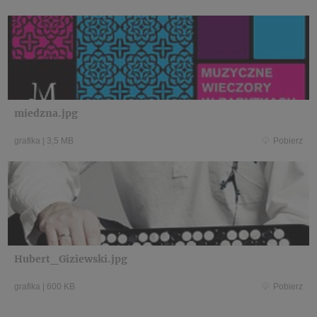
miedzna.jpg
grafika
|
3,5 MB
Pobierz
Hubert_Giziewski.jpg
grafika
|
600 KB
Pobierz