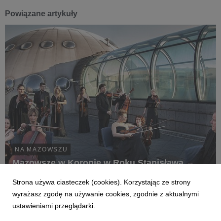
Powiązane artykuły
NA MAZOWSZU
Mazowsze w Koronie w Roku Stanisława
Moniuszki
Strona używa ciasteczek (cookies). Korzystając ze strony
18 kwietnia 2019
wyrażasz zgodę na używanie cookies, zgodnie z aktualnymi
Mazowsze w Koronie wpisuje się w program obchodów
ustawieniami przeglądarki.
Roku Stanisława Moniuszki, ustanowionego z okazji 200.
rocznicy urodzin wielkiego polskiego kompozytora.