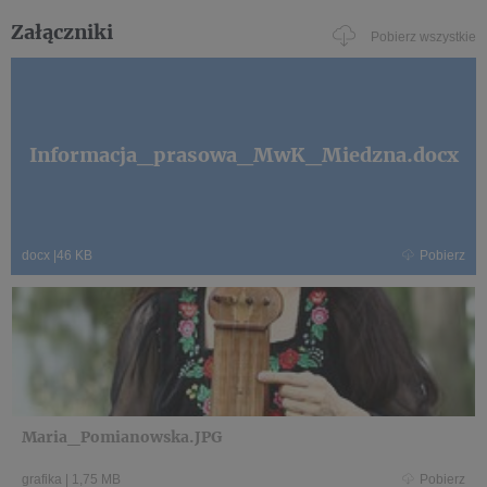
Załączniki
Pobierz wszystkie
Informacja_prasowa_MwK_Miedzna.docx
docx
|
46 KB
Pobierz
Maria_Pomianowska.JPG
grafika
|
1,75 MB
Pobierz