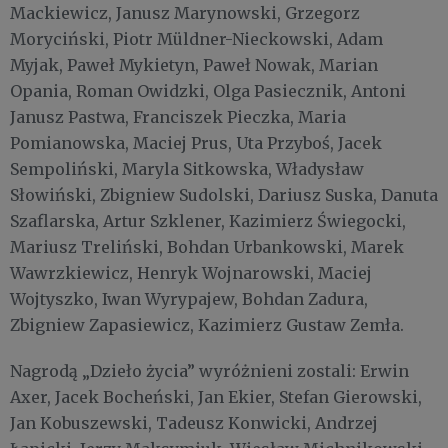
Mackiewicz, Janusz Marynowski, Grzegorz
Moryciński, Piotr Müldner-Nieckowski, Adam
Myjak, Paweł Mykietyn, Paweł Nowak, Marian
Opania, Roman Owidzki, Olga Pasiecznik, Antoni
Janusz Pastwa, Franciszek Pieczka, Maria
Pomianowska, Maciej Prus, Uta Przyboś, Jacek
Sempoliński, Maryla Sitkowska, Władysław
Słowiński, Zbigniew Sudolski, Dariusz Suska, Danuta
Szaflarska, Artur Szklener, Kazimierz Świegocki,
Mariusz Treliński, Bohdan Urbankowski, Marek
Wawrzkiewicz, Henryk Wojnarowski, Maciej
Wojtyszko, Iwan Wyrypajew, Bohdan Zadura,
Zbigniew Zapasiewicz, Kazimierz Gustaw Zemła.
Nagrodą „Dzieło życia” wyróżnieni zostali: Erwin
Axer, Jacek Bocheński, Jan Ekier, Stefan Gierowski,
Jan Kobuszewski, Tadeusz Konwicki, Andrzej