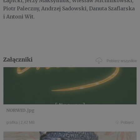
Łapicki, Jerzy Maksymiuk, Wiesław Michnikowski,
Piotr Paleczny, Andrzej Sadowski, Danuta Szaflarska
i Antoni Wit.
Załączniki
Pobierz wszystkie
NORWID.jpg
grafika
|
2,42 MB
Pobierz