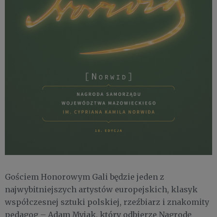
Gościem Honorowym Gali będzie jeden z
najwybitniejszych artystów europejskich, klasyk
współczesnej sztuki polskiej, rzeźbiarz i znakomity
pedagog – Adam Myjak, który odbierze Nagrodę