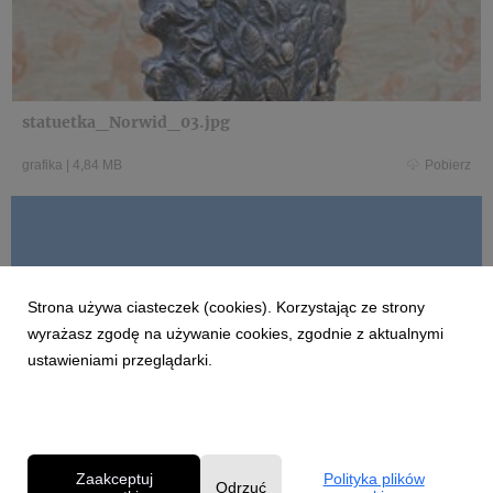
statuetka_Norwid_03.jpg
grafika
|
4,84 MB
Pobierz
informacja_gala_Norwida_2019.docx
Strona używa ciasteczek (cookies). Korzystając ze strony
wyrażasz zgodę na używanie cookies, zgodnie z aktualnymi
ustawieniami przeglądarki.
docx
|
16,9 KB
Pobierz
Zaakceptuj
Polityka plików
Odrzuć