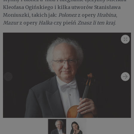
Kleofasa Ogińskiego i kilka utworów Stanisława
Moniuszki, takich jak:
Polonez
z opery
Hrab​ina
,
Mazur
z opery
Halka
czy pieśń
Znasz li ten kraj
.