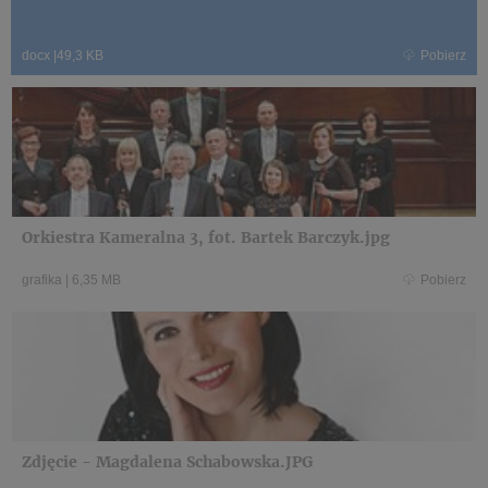
docx
|
49,3 KB
Pobierz
Orkiestra Kameralna 3, fot. Bartek Barczyk.jpg
grafika
|
6,35 MB
Pobierz
Zdjęcie - Magdalena Schabowska.JPG