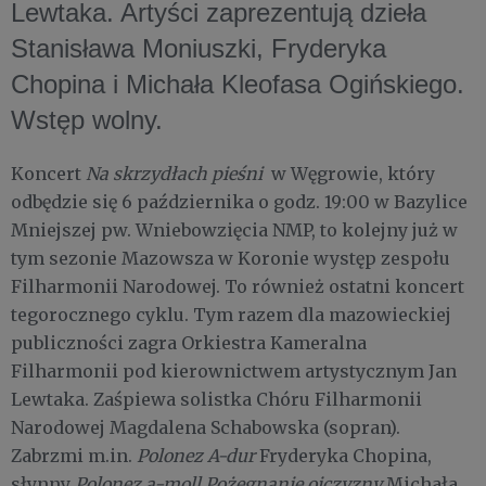
Lewtaka. Artyści zaprezentują dzieła
Stanisława Moniuszki, Fryderyka
Chopina i Michała Kleofasa Ogińskiego.
Wstęp wolny.
Koncert
Na skrzydłach pieśni
w Węgrowie, który
odbędzie się 6 października o godz. 19:00 w Bazylice
Mniejszej pw. Wniebowzięcia NMP, to kolejny już w
tym sezonie Mazowsza w Koronie występ zespołu
Filharmonii Narodowej. To również ostatni koncert
tegorocznego cyklu. Tym razem dla mazowieckiej
publiczności zagra Orkiestra Kameralna
Filharmonii pod kierownictwem artystycznym Jan
Lewtaka. Zaśpiewa solistka Chóru Filharmonii
Narodowej Magdalena Schabowska (sopran).
Zabrzmi m.in.
Polonez A-dur
Fryderyka Chopina,
słynny
Polonez a-moll Pożegnanie ojczyzny
Michała