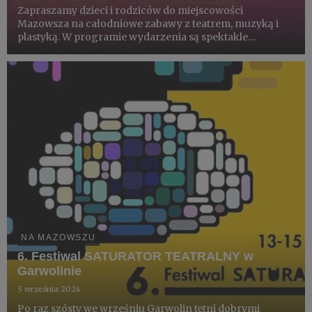
Zapraszamy dzieci i rodziców do miejscowości
Mazowsza na całodniowe zabawy z teatrem, muzyką i
plastyką. W programie wydarzenia są spektakle
teatralne, gry zręcznościowe, zabawy plastyczne i
koncerty. Udział w KARAWANIE jest bezpłatny.
NA MAZOWSZU
6. Festiwal SATURATOR TEATRALNY w
Garwolinie
5 września 2024
Po raz szósty we wrześniu Garwolin tętni dobrymi