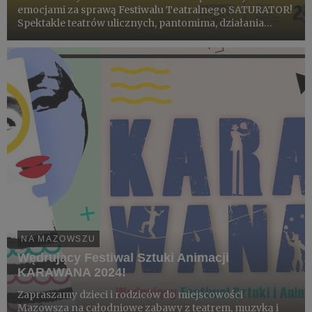
emocjami za sprawą Festiwalu Teatralnego SATURATOR!
Spektakle teatrów ulicznych, pantomima, działania
cyrkowe oraz warsztaty – to bogaty program festiwalu,
którego tegoroczna edycja odbywa się w weekend: 13-15
września, 20...
NA MAZOWSZU
Wędrujący Festiwal Sztuki Animacji
KARAWANA 2024!
Zapraszamy dzieci i rodziców do miejscowości
Mazowsza na całodniowe zabawy z teatrem, muzyką i