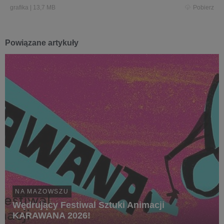
grafika
|
13,7 MB
Pobierz
Powiązane artykuły
NA MAZOWSZU
Wędrujący Festiwal Sztuki Animacji
KARAWANA 2026!