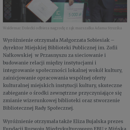
Waldemar Dolecki odbiera nagrodę z rąk marszałka Adama Struzika
Wyróżnienie otrzymała Małgorzata Sobiesiak –
dyrektor Miejskiej Biblioteki Publicznej im. Zofii
Nałkowskiej w Przasnyszu za sieciowanie i
budowanie relacji między instytucjami i
integrowanie społeczności lokalnej wokół kultury,
zainicjowanie opracowania wspólnej oferty
kulturalnej miejskich instytucji kultury, skuteczne
zabieganie o środki zewnętrzne przyczyniające się
zmianie wizerunkowej biblioteki oraz stworzenie
Bibliotecznej Rady Społecznej.
Wyróżnienie otrzymała także Eliza Bujalska prezes
Fundacji Rozwoju Międzykulturowego EBU z Mińska