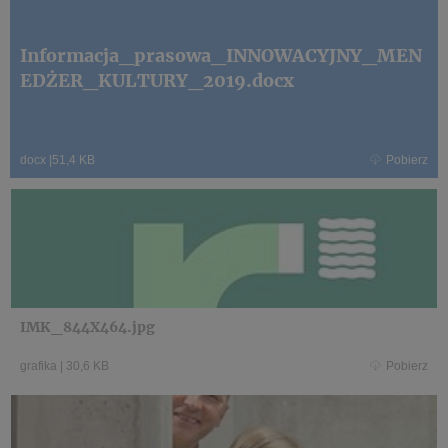
Informacja_prasowa_INNOWACYJNY_MEN
EDŻER_KULTURY_2019.docx
docx
|
51,4 KB
Pobierz
IMK_844X464.jpg
grafika
|
30,6 KB
Pobierz