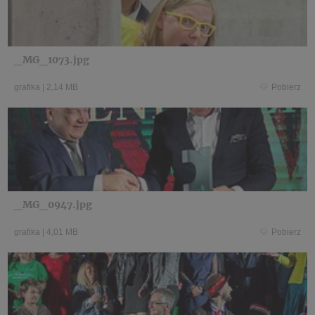
_MG_1073.jpg
grafika
|
2,14 MB
Pobierz
_MG_0947.jpg
grafika
|
4,01 MB
Pobierz