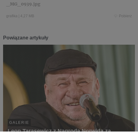
_MG_0939.jpg
grafika
|
4,27 MB
Pobierz
Powiązane artykuły
GALERIE
Leon Tarasewicz z Nagrodą Norwida za
„Jerozolimę” w Galerii Foksal