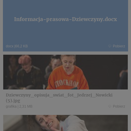
Informacja-prasowa-Dziewczyny.docx
docx
|
66,2 KB
Pobierz
Dziewczyny_opisuja_swiat_fot_Jedrzej_Nowicki
(5).jpg
grafika
|
2,31 MB
Pobierz