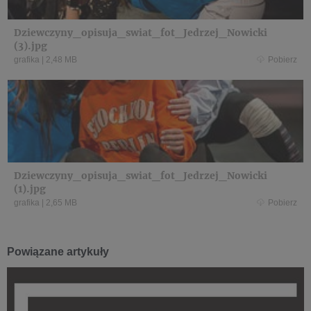
Dziewczyny_opisuja_swiat_fot_Jedrzej_Nowicki
(3).jpg
grafika
|
2,48 MB
Pobierz
Dziewczyny_opisuja_swiat_fot_Jedrzej_Nowicki
(1).jpg
grafika
|
2,65 MB
Pobierz
Powiązane artykuły