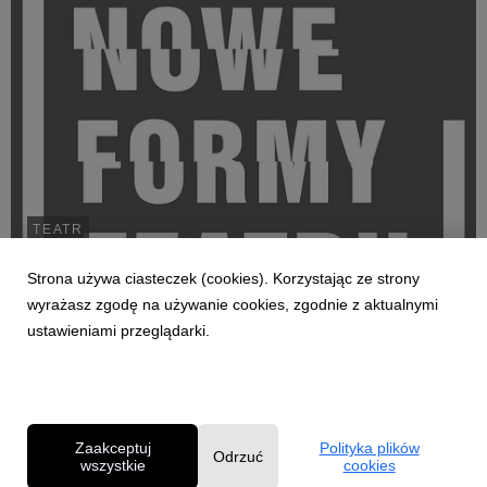
TEATR
Nowe Formy Teatru
Strona używa ciasteczek (cookies). Korzystając ze strony
1 października 2019
wyrażasz zgodę na używanie cookies, zgodnie z aktualnymi
Rusza nowy międzynarodowy projekt artystyczny
ustawieniami przeglądarki.
Mazowieckiego Instytutu Kultury. 8 października wykład
inaugurujący cykl Nowe Formy Teatru wygłosi przy
Elektoralnej 12 Olga Tokarczuk. W programie m.in.
prezentacje zespołów Wearable Theatre z Austrii i
Futurists Foundation ...
Zaakceptuj
Polityka plików
Odrzuć
wszystkie
cookies