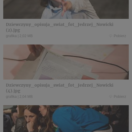
Dziewczyny_opisuja_swiat_fot_Jedrzej_Nowicki
(2).jpg
grafika
|
2,02 MB
Pobierz
Dziewczyny_opisuja_swiat_fot_Jedrzej_Nowicki
(4).jpg
grafika
|
2,04 MB
Pobierz