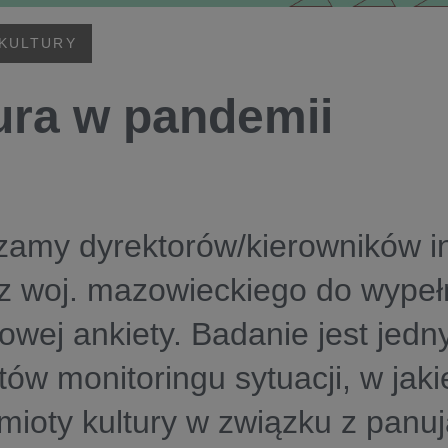
 KULTURY
ura w pandemii
amy dyrektorów/kierowników ins
 z woj. mazowieckiego do wypeł
wej ankiety. Badanie jest jedn
ów monitoringu sytuacji, w jakie
mioty kultury w związku z panu