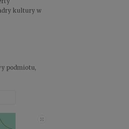
erty
adry kultury w
wy podmiotu,