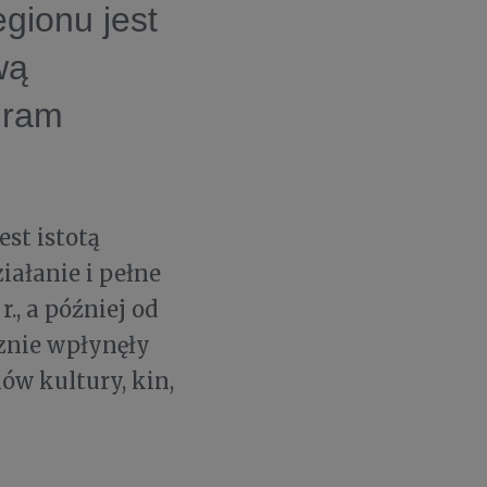
gionu jest
wą
gram
est istotą
iałanie i pełne
., a później od
cznie wpłynęły
ów kultury, kin,