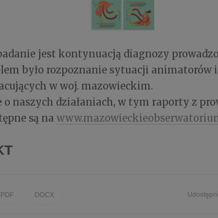
badanie jest kontynuacją diagnozy prowadz
 celem było rozpoznanie sytuacji animatorów
racujących w woj. mazowieckim.
 o naszych działaniach, w tym raporty z p
tępne są na
www.mazowieckieobserwatorium
KT
Udostępni
PDF
DOCX