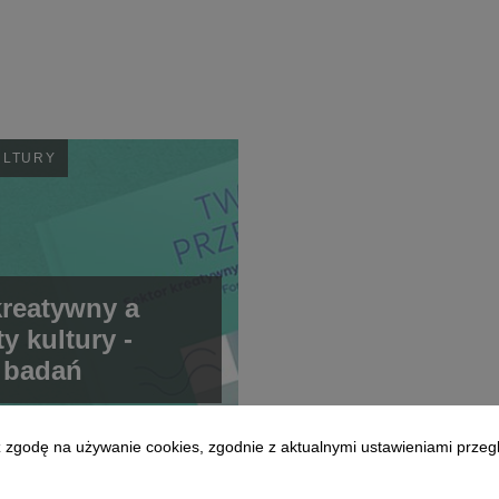
ULTURY
kreatywny a
y kultury -
z badań
z zgodę na używanie cookies, zgodnie z aktualnymi ustawieniami przegl