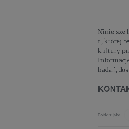
Niniejsze 
r., której
kultury p
Informacje
badań, dos
KONTA
Pobierz jako