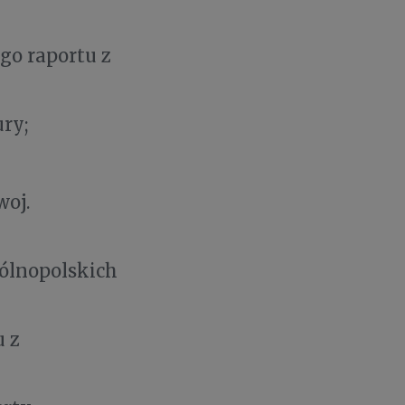
go raportu z
ury;
woj.
gólnopolskich
 z