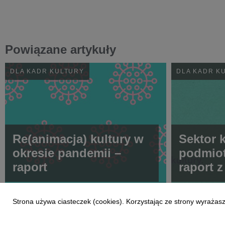
Powiązane artykuły
DLA KADR KULTURY
DLA KADR K
Re(animacja) kultury w
Sektor 
okresie pandemii –
podmiot
raport
raport 
Strona używa ciasteczek (cookies). Korzystając ze strony wyrażas