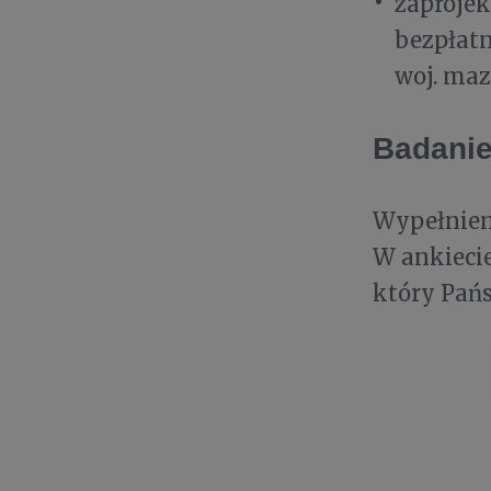
zaprojek
bezpłatn
woj. maz
Badanie
Wypełnieni
W ankieci
który Pańs