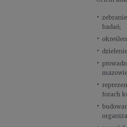
zebranie
badań;
określen
dzieleni
prowadze
mazowie
reprezen
forach k
budowan
organiza