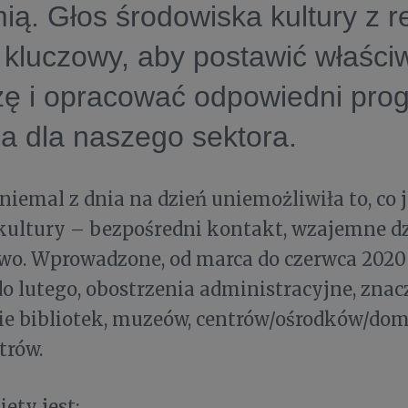
ą. Głos środowiska kultury z re
 kluczowy, aby postawić właści
zę i opracować odpowiedni pro
a dla naszego sektora.
iemal z dnia na dzień uniemożliwiła to, co j
kultury – bezpośredni kontakt, wzajemne dz
wo. Wprowadzone, od marca do czerwca 2020 r
do lutego, obostrzenia administracyjne, zna
ie bibliotek, muzeów, centrów/ośrodków/dom
atrów.
ety jest: