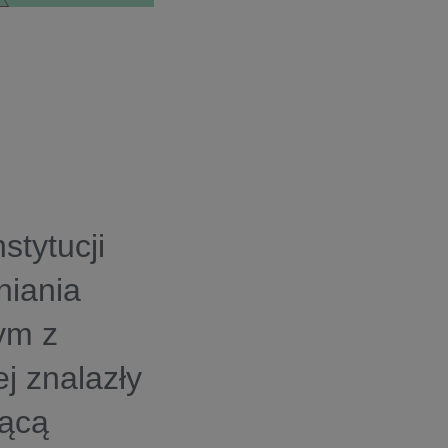
tytucji
niania
ym z
j znalazły
jącą