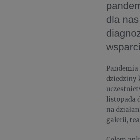
pandemi
dla nas
diagno
wsparci
Pandemia n
dziedziny 
uczestnict
listopada 
na działan
galerii, te
Celem anki