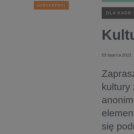
DLA KADR
Kult
03 marca 2021
Zaprasz
kultury
anonimo
element
się pod