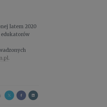
onej latem 2020
 i edukatorów
rowadzonych
.pl
.
j