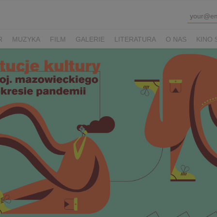
R
MUZYKA
FILM
GALERIE
LITERATURA
O NAS
KINO 