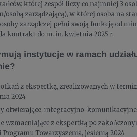
kańców, której zespół liczy co najmniej 3 oso
/osobą zarządzającą), w której osoba na st
osoby zarządczej pełni swoją funkcję od min.
da kontrakt do m. in. kwietnia 2025 r.
ymują instytucje w ramach udział
mie?
potkań z ekspertką, zrealizowanych w termin
nia 2024
y otwierające, integracyjno-komunikacyjne 
ie wzmacniające z ekspertką po zakończony
ji Programu Towarzyszenia, jesienią 2024