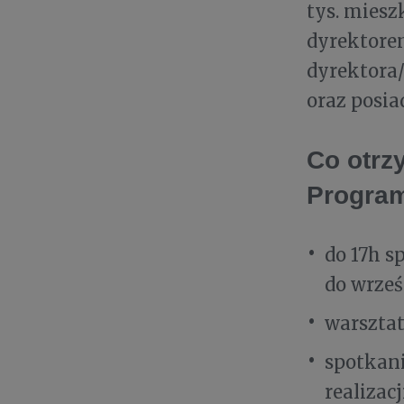
tys. miesz
dyrektorem
dyrektora/
oraz posia
Co otrz
Progra
do 17h s
do wrześ
warsztat
spotkan
realizac