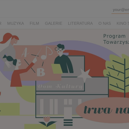
R
MUZYKA
FILM
GALERIE
LITERATURA
O NAS
KINO 