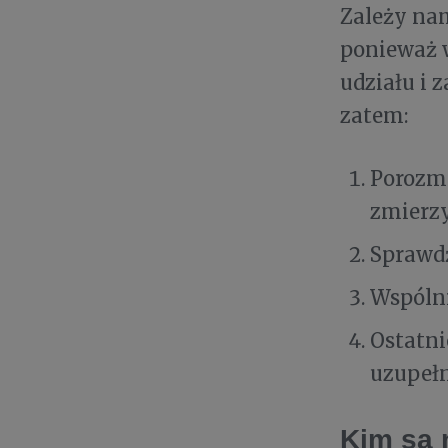
Zależy nam
ponieważ 
udziału i 
zatem:
Porozma
zmierzy
Sprawdź
Wspólni
Ostatni
uzupełn
Kim są 