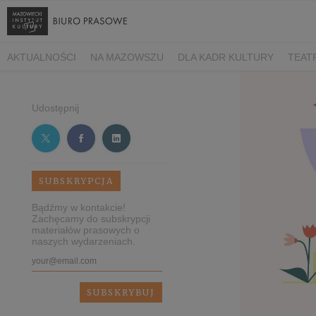
AKTUALNOŚCI
NA MAZOWSZU
DLA KADR KULTURY
TEAT
Udostępnij
SUBSKRYPCJA
Bądźmy w kontakcie!
Zachęcamy do subskrypcji
materiałów prasowych o
naszych wydarzeniach.