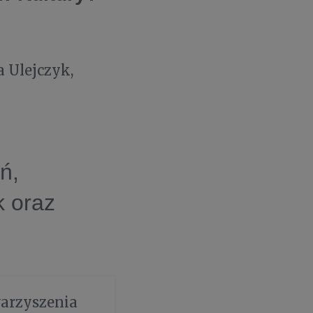
 Ulejczyk,
ń,
k oraz
arzyszenia