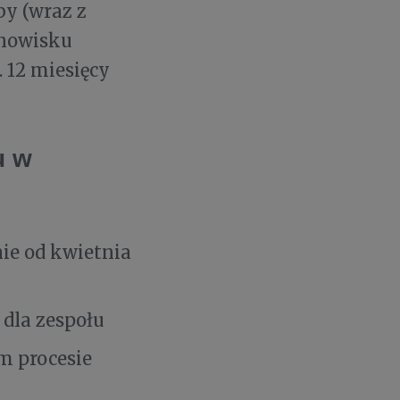
by (wraz z
anowisku
 12 miesięcy
u w
ie od kwietnia
dla zespołu
m procesie