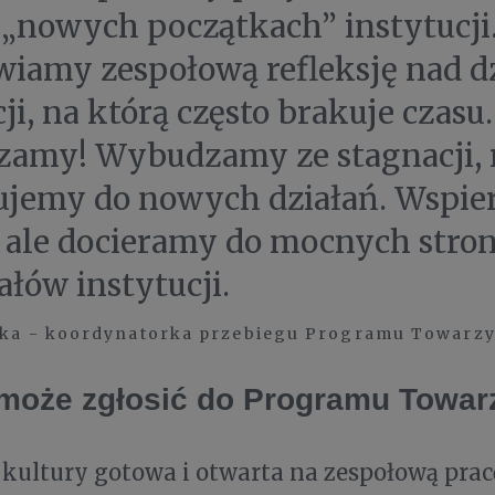
 „nowych początkach” instytucji
iamy zespołową refleksję nad dz
ji, na którą często brakuje czasu.
amy! Wybudzamy ze stagnacji, 
jemy do nowych działań. Wspi
, ale docieramy do mocnych stron
ałów instytucji.
cka - koordynatorka przebiegu Programu Towarzy
 może zgłosić do Programu Towar
 kultury gotowa i otwarta na zespołową prac