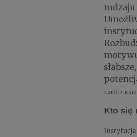
rodzaju
Umożliw
instytuc
Rozbudz
motywu
słabsze
potencj
Natalia Roi
Kto się
Instytucja