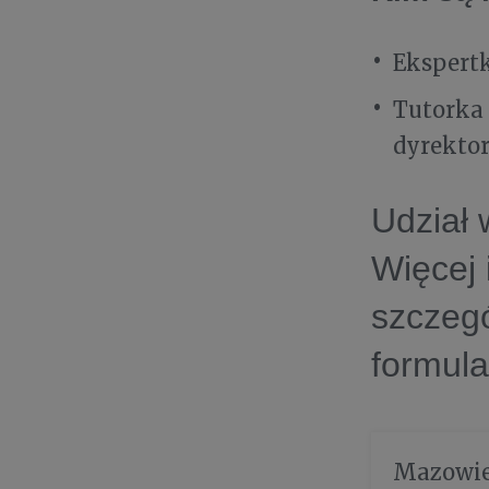
Ekspert
Tutorka 
dyrekto
Udział 
Więcej 
szczegó
formula
Mazowie