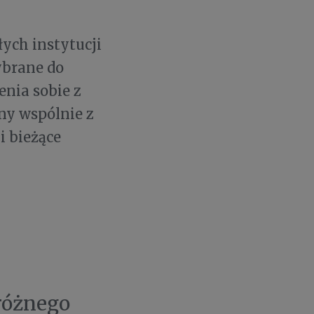
ych instytucji
ybrane do
enia sobie z
ny wspólnie z
i bieżące
różnego