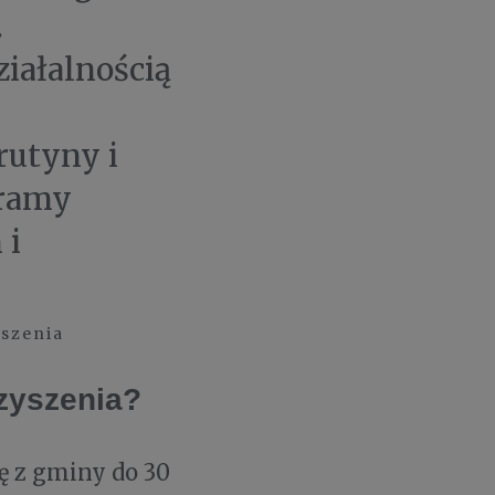
.
iałalnością
rutyny i
eramy
 i
szenia
zyszenia?
ę z gminy do 30