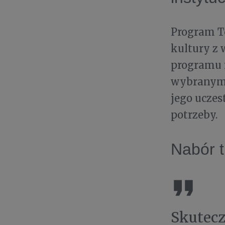
Program T
kultury z
programu i
wybranym 
jego uczes
potrzeby.
Nabór t
Skutecz