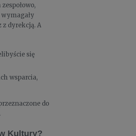
a zespołowo,
ą wymagały
 z dyrekcją. A
ibyście się
ch wsparcia,
 przeznaczone do
.
w Kultury?