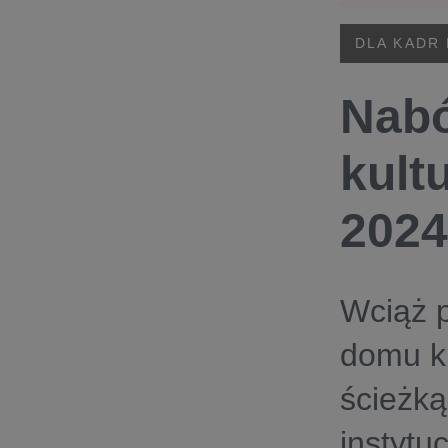
DLA KADR
Nabó
kult
2024
Wciąż 
domu k
ścieżką
instytuc