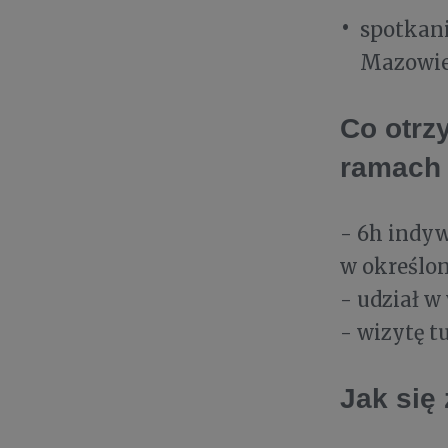
spotkan
Mazowie
Co otrz
ramach 
- 6h indy
w określo
- udział w
- wizytę tu
Jak się