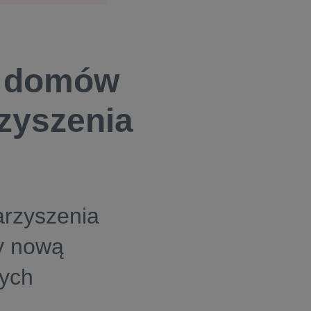
a domów
zyszenia
rzyszenia
y nową
cych