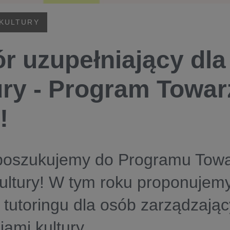
 KULTURY
r uzupełniający dl
ury - Program Towar
!
poszukujemy do Programu Towa
ultury! W tym roku proponujem
 tutoringu dla osób zarządzają
jami kultury.