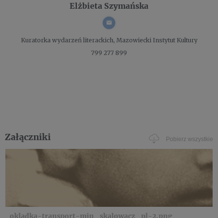
Elżbieta Szymańska
Kuratorka wydarzeń literackich,
Mazowiecki Instytut Kultury
799 277 899
Załączniki
Pobierz wszystkie
okladka-transport-min_skalowacz_pl-2.png