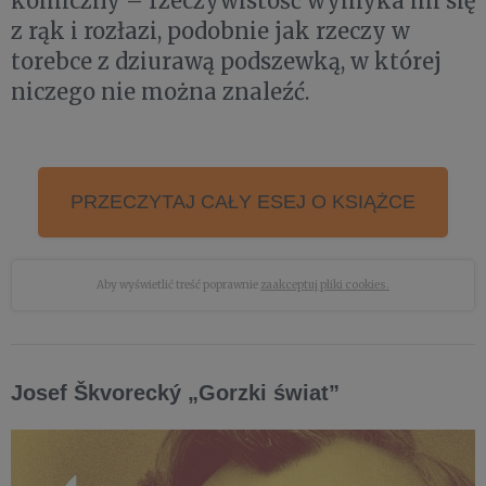
komiczny – rzeczywistość wymyka im się
z rąk i rozłazi, podobnie jak rzeczy w
torebce z dziurawą podszewką, w której
niczego nie można znaleźć.
PRZECZYTAJ CAŁY ESEJ O KSIĄŻCE
Aby wyświetlić treść poprawnie
zaakceptuj pliki cookies.
Josef Škvorecký „Gorzki świat”