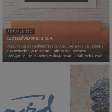
AKTUALNOŚCI
#ZostańwDomu z MIK
Czasy takie, że siedzieć trzeba. Ale choć siedziba i galerie
Mazowieckiego Instytutu Kultury są chwilowo
nieczynne, nie ustajemy w dostarczaniu dobrych treści.
Oto kilka propozycji na spędzenie paru miłych chwil w
kulturze z MIK.