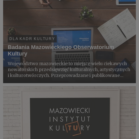
DLA KADR KULTURY
Badania Mazowieckiego Obserwatorium
Kultury
Województwo mazowieckie to miejsce wielu ciekawych
nowatorskich przedsięwzięć kulturalnych, artystycznych
i kulturotwórczych. Przeprowadzane i publikowane
przez Mazowiecki Instytut Kultury badania są próbą ich
ilościowego i jakościowego opisu, aby mogły stać się
źródłem ...