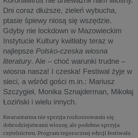
Koronawirus nie unieważnił nam wiosny.
Dni coraz dłuższe, zieleń wybucha,
ptasie śpiewy niosą się wszędzie.
Gdyby nie lockdown w Mazowieckim
Instytucie Kultury kwitłaby teraz w
najlepsze
Polsko-czeska wiosna
literatury
. Ale – choć warunki trudne –
wiosna nasza! I czeska! Festiwal żyje w
sieci, a wśród gości m.in.: Mariusz
Szczygieł, Monika Sznajderman, Mikołaj
Łoziński i wielu innych.
Kwarantanna nie sprzyja rozkoszowaniu się
dobrodziejstwami wiosny, ale podobno sprzyja
czytelnictwu. Program tegorocznej edycji festiwalu