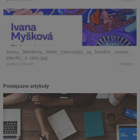
Ivana_Myskova_Białe_zwierzęta_są_bardzo_często_
głuche_2-min.jpg
grafika
|
295 KB
Pobierz
Powiązane artykuły