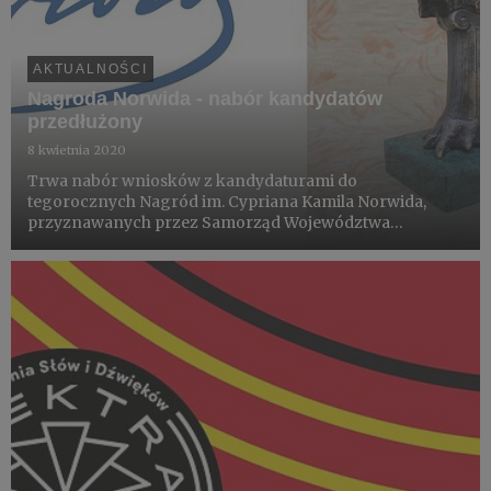
AKTUALNOŚCI
Nagroda Norwida - nabór kandydatów
przedłużony
8 kwietnia 2020
Trwa nabór wniosków z kandydaturami do
tegorocznych Nagród im. Cypriana Kamila Norwida,
przyznawanych przez Samorząd Województwa
Mazowieckiego. W związku z epidemią COVID-19
wnioski będą przyjmowane do 31 maja.