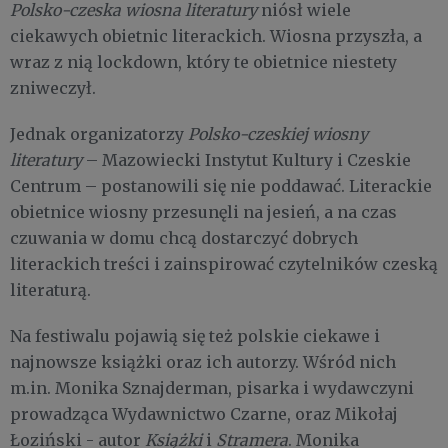
Polsko-czeska wiosna literatury
niósł wiele
ciekawych obietnic literackich. Wiosna przyszła, a
wraz z nią lockdown, który te obietnice niestety
zniweczył.
Jednak organizatorzy
Polsko-czeskiej wiosny
literatury
– Mazowiecki Instytut Kultury i Czeskie
Centrum – postanowili się nie poddawać. Literackie
obietnice wiosny przesunęli na jesień, a na czas
czuwania w domu chcą dostarczyć dobrych
literackich treści i zainspirować czytelników czeską
literaturą.
Na festiwalu pojawią się też polskie ciekawe i
najnowsze książki oraz ich autorzy. Wśród nich
m.in. Monika Sznajderman, pisarka i wydawczyni
prowadząca Wydawnictwo Czarne, oraz Mikołaj
Łoziński - autor
Książki
i
Stramera
. Monika