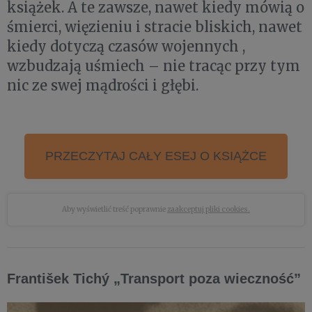
książek. A te zawsze, nawet kiedy mówią o
śmierci, więzieniu i stracie bliskich, nawet
kiedy dotyczą czasów wojennych ,
wzbudzają uśmiech – nie tracąc przy tym
nic ze swej mądrości i głębi.
PRZECZYTAJ CAŁY ESEJ O KSIĄŻCE
Aby wyświetlić treść poprawnie
zaakceptuj pliki cookies.
František Tichý „Transport poza wieczność”