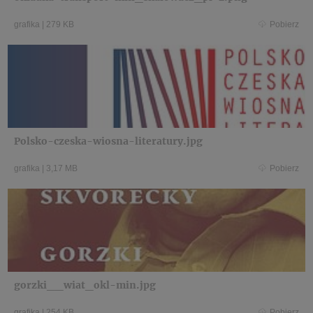
grafika
|
279 KB
Pobierz
Polsko-czeska-wiosna-literatury.jpg
grafika
|
3,17 MB
Pobierz
gorzki__wiat_okl-min.jpg
grafika
|
254 KB
Pobierz