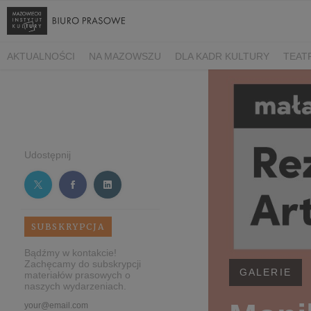
AKTUALNOŚCI
NA MAZOWSZU
DLA KADR KULTURY
TEAT
Udostępnij
SUBSKRYPCJA
Bądźmy w kontakcie!
Zachęcamy do subskrypcji
GALERIE
materiałów prasowych o
naszych wydarzeniach.