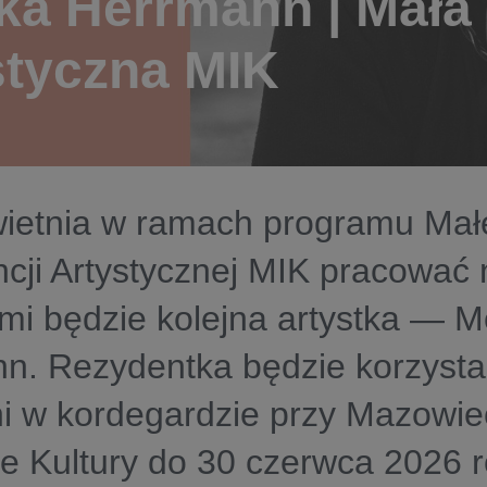
ka Herrmann | Mała
styczna MIK
wietnia w ramach programu Mał
cji Artystycznej MIK pracować
ami będzie kolejna artystka — M
n. Rezydentka będzie korzysta
i w kordegardzie przy Mazowi
ie Kultury do 30 czerwca 2026 