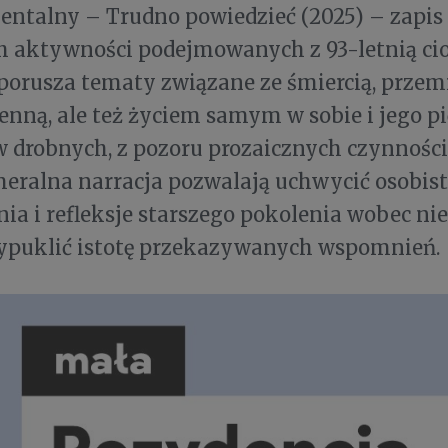
entalny – Trudno powiedzieć (2025) – zapis
 aktywności podejmowanych z 93-letnią cio
orusza tematy związane ze śmiercią, przem
enną, ale też życiem samym w sobie i jego 
 drobnych, z pozoru prozaicznych czynnośc
eralna narracja pozwalają uchwycić osobis
ia i refleksje starszego pokolenia wobec n
ypuklić istotę przekazywanych wspomnień.