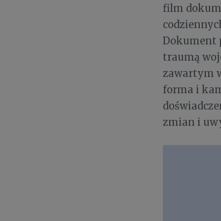
film dokum
codziennych
Dokument p
traumą woj
zawartym w
forma i kam
doświadczen
zmian i uw