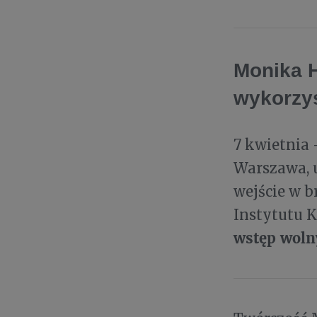
Monika 
wykorzys
7 kwietnia 
Warszawa, u
wejście w 
Instytutu K
wstęp woln