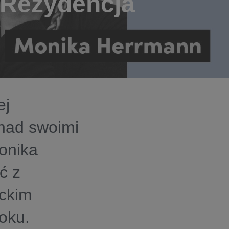
 Rezydencja
ej
 nad swoimi
onika
ć z
eckim
roku.