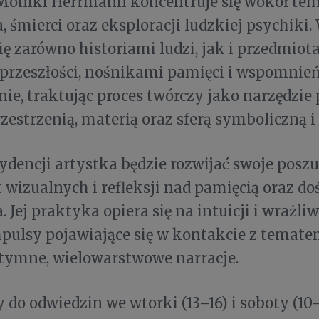
Moniki Herrmann koncentruje się wokół te
, śmierci oraz eksploracji ludzkiej psychiki.
się zarówno historiami ludzi, jak i przedmi
rzeszłości, nośnikami pamięci i wspomnień.
ie, traktując proces twórczy jako narzędzie
rzestrzenią, materią oraz sferą symboliczną 
ydencji artystka będzie rozwijać swoje posz
 wizualnych i refleksji nad pamięcią oraz 
 Jej praktyka opiera się na intuicji i wrażli
pulsy pojawiające się w kontakcie z temate
tymne, wielowarstwowe narracje.
do odwiedzin we wtorki (13–16) i soboty (10–