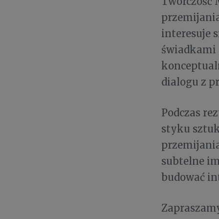
Twórczość 
przemijania
interesuje 
świadkami p
konceptualn
dialogu z p
Podczas rez
styku sztuk
przemijania.
subtelne im
budować in
Zapraszamy 