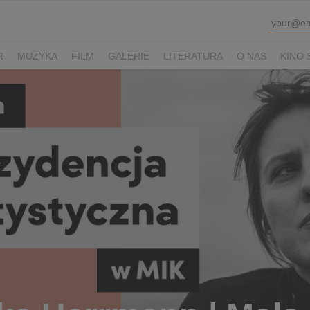
R
MUZYKA
FILM
GALERIE
LITERATURA
O NAS
KINO 