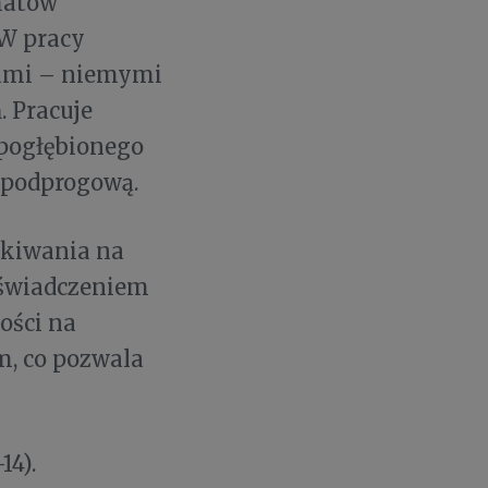
matów
 W pracy
otami – niemymi
 Pracuje
 pogłębionego
i podprogową.
ukiwania na
doświadczeniem
wości na
m, co pozwala
14).