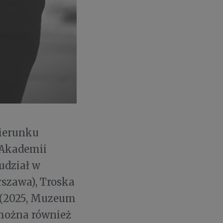
kierunku
 Akademii
udział w
rszawa), Troska
i (2025, Muzeum
 można również