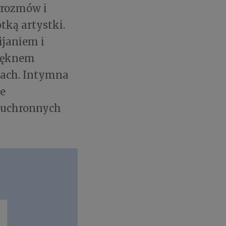
 rozmów i
tką artystki.
ijaniem i
pięknem
iach. Intymna
te
ieuchronnych