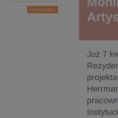
Moni
Arty
Już 7 k
Rezyden
projekt
Herrman
pracown
Instytuc