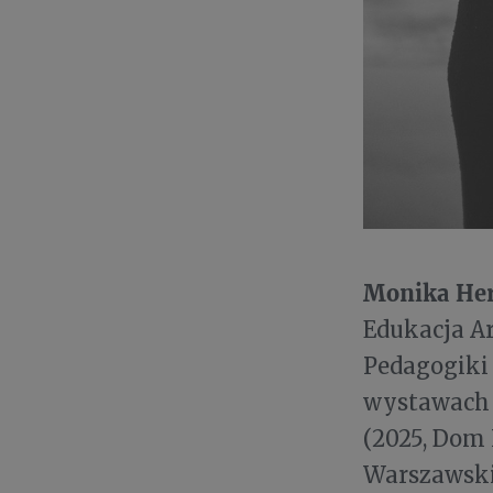
Monika He
Edukacja A
Pedagogiki 
wystawach M
(2025, Dom 
Warszawskie