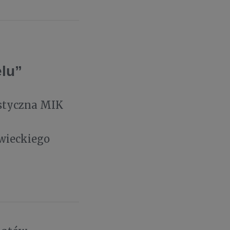
elu”
ystyczna MIK
wieckiego