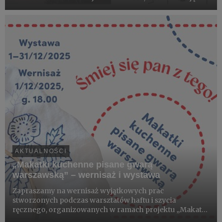
na niniejszy dział, skupiony jest na rozmowach z
zaproszonymi gośćmi na poszczególne tematy –
związane ze sztuk...
AKTUALNOŚCI
„Makatki kuchenne pisane gwarą
warszawską” – wernisaż i wystawa
Zapraszamy na wernisaż wyjątkowych prac
stworzonych podczas warsztatów haftu i szycia
ręcznego, organizowanych w ramach projektu „Makatki
kuchenne pisane gwarą warszawską”. Na uczestników