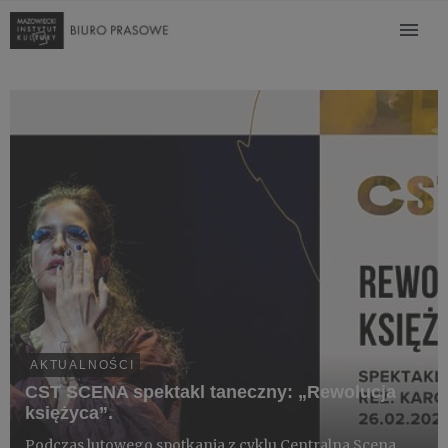
AKTUALNOŚCI
CST SCENA spektakl taneczny: „Rewolucja
księżyca”.
Podczas lutowego spotkania z cyklu Centralna Scena