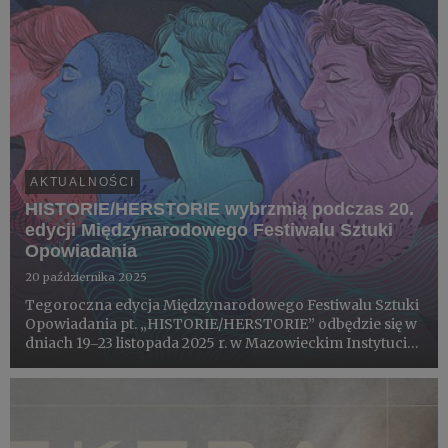
AKTUALNOŚCI
HISTORIE/HERSTORIE wybrzmią podczas 20.
edycji Międzynarodowego Festiwalu Sztuki
Opowiadania
20 października 2025
Tegoroczna edycja Międzynarodowego Festiwalu Sztuki
Opowiadania pt. „HISTORIE/HERSTORIE” odbędzie się w
dniach 19‒23 listopada 2025 r. w Mazowieckim Instytucie
Kultury. Bilety są już dostępne w sprzedaży.