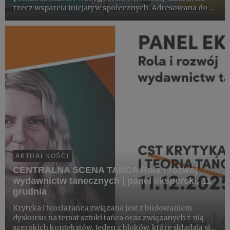
rzecz wsparcia inicjatyw społecznych. Adresowana do
osób dorosłych – mieszkanek i mieszkańców Warszawy i
okolic. Skoncentrowana na promocji rękodzieła,
tworzeniu rel...
AKTUALNOŚCI
CENTRALNA SCENA TAŃCA Rola i rozwój
wydawnictw tanecznych | panel ekspercki, 11
grudnia
Krytyka i teoria tańca związana jest z budowaniem
dyskursu na temat sztuki tańca oraz związanych z nią
szerokich kontekstów. Jeden z bloków, które składają się