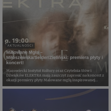
AKTUALNOŚCI
Malowane Mgłą –
Miłoszewska/Seider/Zieliński: premiera płyty i
koncert!
Mazowiecki Instytut Kultury oraz Czytelnia Słów i
Dźwięków ELEKTRA mają zaszczyt zaprosić na koncert z
okazji premiery płyty Malowane mgłą inspirowanej
malarstwem Olgi Boznańskiej.