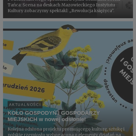
Tańca: Scena na deskach Mazowieckiego Instytutu
Kultury zobaczymy spektakl: „Rewolucja księżyca”.
AKTUALNOŚCI
KOŁO GOSPODYŃ I GOSPODARZY
MIEJSKICH w nowej odsłonie!
Kolejna odsłona projektu promującego kulturę, sztukę i
polskie rzemiosło wzbogacona o elementy działań na