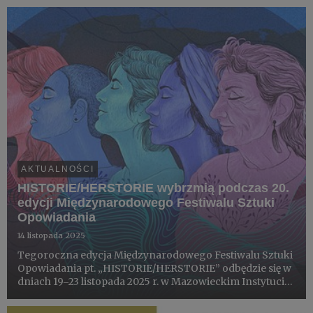
czekają wydrukowane wzory oraz krótki instruktaż, jak
przenieść wzór na tkaninę i r...
AKTUALNOŚCI
HISTORIE/HERSTORIE wybrzmią podczas 20.
edycji Międzynarodowego Festiwalu Sztuki
Opowiadania
14 listopada 2025
Tegoroczna edycja Międzynarodowego Festiwalu Sztuki
Opowiadania pt. „HISTORIE/HERSTORIE” odbędzie się w
dniach 19‒23 listopada 2025 r. w Mazowieckim Instytucie
Kultury.