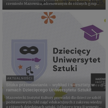
rzemiosło Mazowsza, adresowanym do różnych grup
wiekowych. W czasie kolejnych dziesięciu spotkań
kultura tradycyjna prezentowana będzie zarówno w
autentycznej formie, jak...
AKTUALNOŚCI
Stuka przemawiania ‒ wykład i warsztaty w
ramach Dziecięcego Uniwersytetu Sztuki!
Mazowiecki Instytut Kultury prowadzi dla dzieci ze szkół
podstawowych cykl zajęć edukacyjnych z zakresu wiedzy
o różnych dziedzinach sztuki. Od lutego trwa II semestr