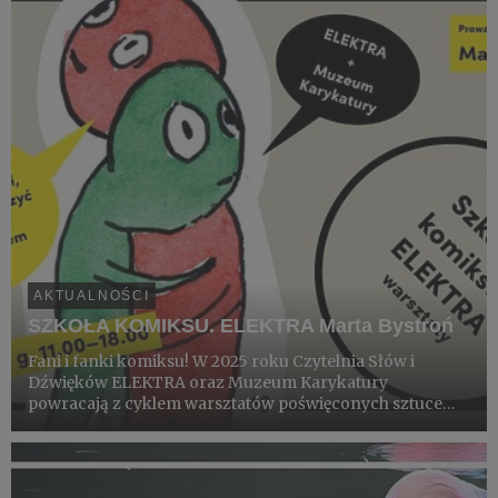
AKTUALNOŚCI
SZKOŁA KOMIKSU. ELEKTRA Marta Bystroń
Fani i fanki komiksu! W 2025 roku Czytelnia Słów i
Dźwięków ELEKTRA oraz Muzeum Karykatury
powracają z cyklem warsztatów poświęconych sztuce
komiksu.