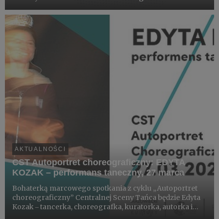
2024/2025 Dziecięcego Uniwersytetu Sztuki. Zapraszamy
na zajęcia, wciąż jeszcze można dołączyć!
AKTUALNOŚCI
CST Autoportret choreograficzny: EDYTA
KOZAK – performans taneczny, 27 marca
Bohaterką marcowego spotkania z cyklu „Autoportret
choreograficzny” Centralnej Sceny Tańca będzie Edyta
Kozak ‒ tancerka, choreografka, kuratorka, autorka i
producentka wydarzeń z obszaru sztuki tańca.