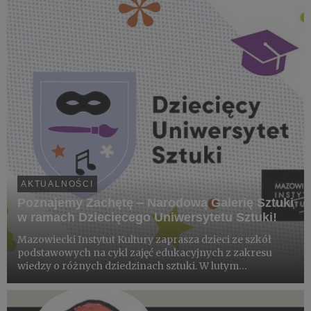
autentycznej formie, jak...
AKTUALNOŚCI
Poznajemy Zachętę ‒ Narodową Galerię Sztuki
w ramach Dziecięcego Uniwersytetu Sztuki!
Mazowiecki Instytut Kultury zaprasza dzieci ze szkół
podstawowych na cykl zajęć edukacyjnych z zakresu
wiedzy o różnych dziedzinach sztuki. W lutym
zaczynamy II semestr 2024/2025 Dziecięcego
Uniwersytetu Sztuki. Zapraszamy na zajęcia, wciąż
jeszcze można dołączyć!