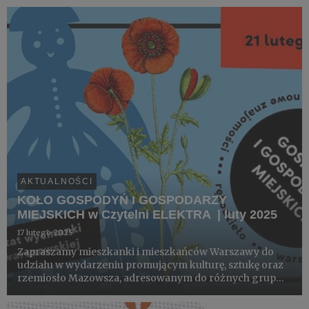
AKTUALNOŚCI
KOŁO GOSPODYŃ I GOSPODARZY
MIEJSKICH w Czytelni ELEKTRA | luty 2025
17 lutego 2025
Zapraszamy mieszkanki i mieszkańców Warszawy do
udziału w wydarzeniu promującym kulturę, sztukę oraz
rzemiosło Mazowsza, adresowanym do różnych grup
wiekowych. W czasie kolejnych dziesięciu spotkań
kultura tradycyjna prezentowana będzie zarówno w