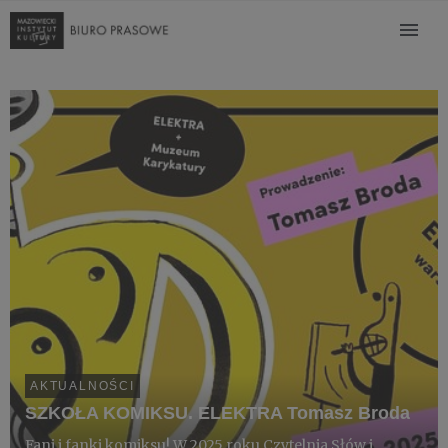
AKTUALNOŚCI
SZKOŁA KOMIKSU. ELEKTRA Tomasz Broda
Fani i fanki komiksu! W 2025 roku Czytelnia Słów i