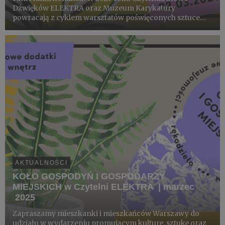
Dźwięków ELEKTRA oraz Muzeum Karykatury
powracają z cyklem warsztatów poświęconych sztuce
komiksu.
AKTUALNOŚCI
KOŁO GOSPODYŃ I GOSPODARZY
MIEJSKICH w Czytelni ELEKTRA | marzec
2025
Zapraszamy mieszkanki i mieszkańców Warszawy do
udziału w wydarzeniu promującym kulturę, sztukę oraz