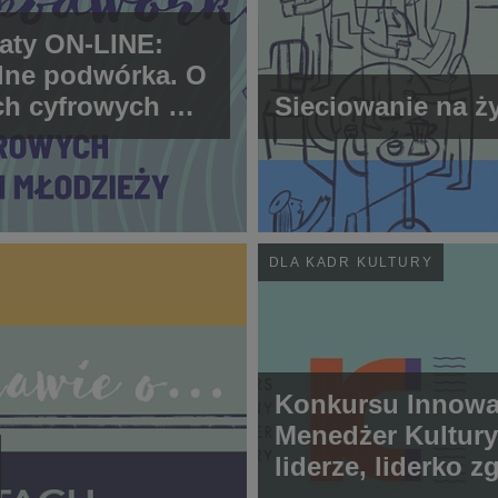
aty ON-LINE:
lne podwórka. O
ch cyfrowych w
Sieciowanie na ż
zieci i
eży.
DLA KADR KULTURY
Konkursu Innowa
Menedżer Kultury
liderze, liderko z
się!