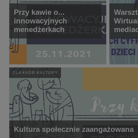
Przy kawie o...
Warszt
innowacyjnych
Wirtua
menedżerkach
media
życiu d
młodzi
DLA KADR KULTURY
Kultura społecznie zaangażowana