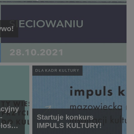
ywo!
DLA KADR KULTURY
cyjny
-
Startuje konkurs
głoś
IMPULS KULTURY!